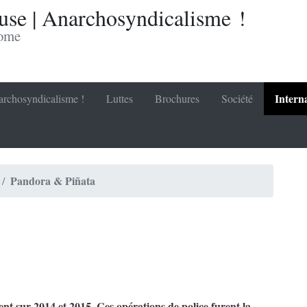
se | Anarchosyndicalisme !
nome
Intern
rchosyndicalisme !
Luttes
Brochures
Société
Pandora & Piñata
ent sur 2014 et 2015. Ces opérations de police furent la