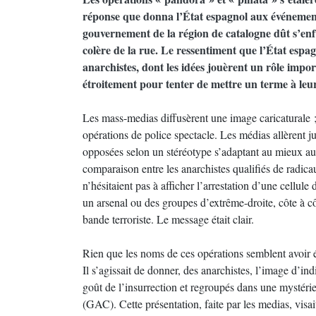
réponse que donna l’État espagnol aux événement
gouvernement de la région de catalogne dût s’enfu
colère de la rue. Le ressentiment que l’État espag
anarchistes, dont les idées jouèrent un rôle impor
étroitement pour tenter de mettre un terme à leur
Les mass-medias diffusèrent une image caricaturale ;
opérations de police spectacle. Les médias allèrent 
opposées selon un stéréotype s’adaptant au mieux au m
comparaison entre les anarchistes qualifiés de radic
n’hésitaient pas à afficher l’arrestation d’une cellul
un arsenal ou des groupes d’extrême-droite, côte à cô
bande terroriste. Le message était clair.
Rien que les noms de ces opérations semblent avoir ét
Il s’agissait de donner, des anarchistes, l’image d’in
goût de l’insurrection et regroupés dans une mystér
(GAC). Cette présentation, faite par les medias, visait