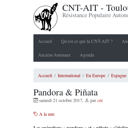
CNT-AIT - Toulou
Résistance Populaire Auto
Accueil
Qu’est ce que la CNT-AIT ?
Ana
Anciens Journaux
Agenda
Accueil
International
En Europe
Espagne
Pandora & Piñata
samedi 21 octobre 2017
,
par
cnt
A la une
Les opérations « pandora » et « piñata » s’étalèr