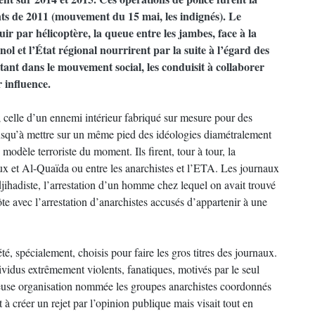
s de 2011 (mouvement du 15 mai, les indignés). Le
ir par hélicoptère, la queue entre les jambes, face à la
nol et l’État régional nourrirent par la suite à l’égard des
tant dans le mouvement social, les conduisit à collaborer
 influence.
 celle d’un ennemi intérieur fabriqué sur mesure pour des
jusqu’à mettre sur un même pied des idéologies diamétralement
odèle terroriste du moment. Ils firent, tour à tour, la
aux et Al-Quaïda ou entre les anarchistes et l’ETA. Les journaux
e djihadiste, l’arrestation d’un homme chez lequel on avait trouvé
te avec l’arrestation d’anarchistes accusés d’appartenir à une
é, spécialement, choisis pour faire les gros titres des journaux.
dividus extrêmement violents, fanatiques, motivés par le seul
ieuse organisation nommée les groupes anarchistes coordonnés
 à créer un rejet par l’opinion publique mais visait tout en