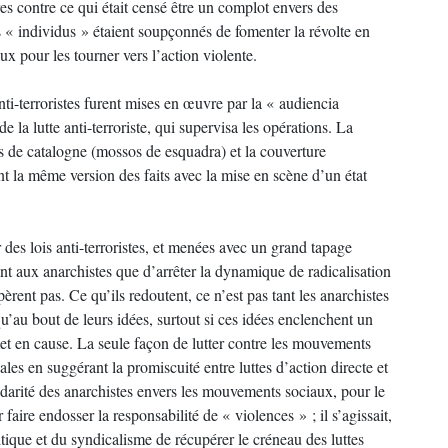
ires contre ce qui était censé être un complot envers des
s « individus » étaient soupçonnés de fomenter la révolte en
x pour les tourner vers l’action violente.
nti-terroristes furent mises en œuvre par la « audiencia
e la lutte anti-terroriste, qui supervisa les opérations. La
ics de catalogne (mossos de esquadra) et la couverture
nt la même version des faits avec la mise en scène d’un état
 des lois anti-terroristes, et menées avec un grand tapage
nt aux anarchistes que d’arrêter la dynamique de radicalisation
rent pas. Ce qu’ils redoutent, ce n’est pas tant les anarchistes
’au bout de leurs idées, surtout si ces idées enclenchent un
met en cause. La seule façon de lutter contre les mouvements
iales en suggérant la promiscuité entre luttes d’action directe et
olidarité des anarchistes envers les mouvements sociaux, pour le
 faire endosser la responsabilité de « violences » ; il s’agissait,
tique et du syndicalisme de récupérer le créneau des luttes