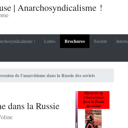
se | Anarchosyndicalisme !
nome
Brochures
rchosyndicalisme !
Luttes
Société
Intern
ression de l’anarchisme dans la Russie des soviets
e dans la Russie
Voline