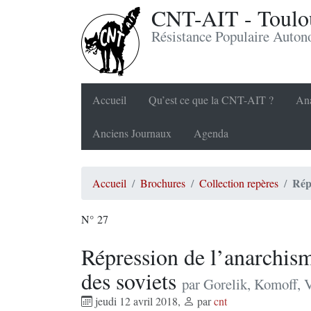
CNT-AIT - Toulou
Résistance Populaire Auto
Accueil
Qu’est ce que la CNT-AIT ?
Ana
Anciens Journaux
Agenda
Rép
Accueil
Brochures
Collection repères
N° 27
Répression de l’anarchism
des soviets
par Gorelik, Komoff, 
jeudi 12 avril 2018
,
par
cnt