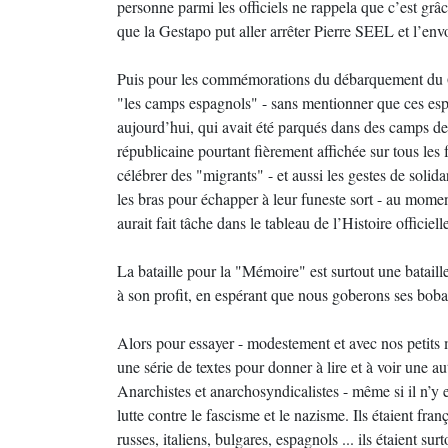
personne parmi les officiels ne rappela que c’est grâc
que la Gestapo put aller arrêter Pierre SEEL et l’en
Puis pour les commémorations du débarquement du 6 j
"les camps espagnols" - sans mentionner que ces espag
aujourd’hui, qui avait été parqués dans des camps de
républicaine pourtant fièrement affichée sur tous les fr
célébrer des "migrants" - et aussi les gestes de solidar
les bras pour échapper à leur funeste sort - au momen
aurait fait tâche dans le tableau de l’Histoire officiell
La bataille pour la "Mémoire" est surtout une bataill
à son profit, en espérant que nous goberons ses bobar
Alors pour essayer - modestement et avec nos petits 
une série de textes pour donner à lire et à voir une au
Anarchistes et anarchosyndicalistes - même si il n’y en
lutte contre le fascisme et le nazisme. Ils étaient fran
russes, italiens, bulgares, espagnols ... ils étaient sur