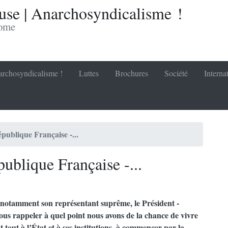
se | Anarchosyndicalisme !
nome
rchosyndicalisme !
Luttes
Brochures
Société
Interna
ublique Française -...
ublique Française -...
notamment son représentant suprême, le Président -
us rappeler à quel point nous avons de la chance de vivre
tout à l’État et à ses institutions, à commencer par la