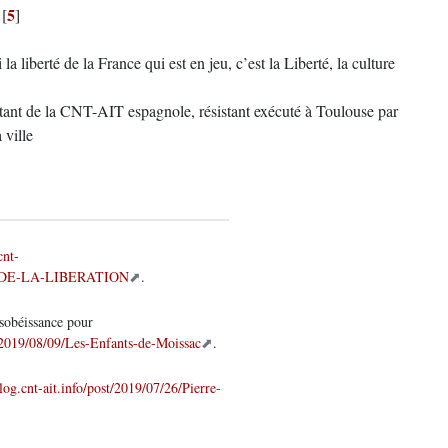
5
[
]
 la liberté de la France qui est en jeu, c’est la Liberté, la culture
itant de la CNT-AIT espagnole, résistant exécuté à Toulouse par
 ville
cnt-
IE-DE-LA-LIBERATION
.
sobéissance pour
st/2019/08/09/Les-Enfants-de-Moissac
.
blog.cnt-ait.info/post/2019/07/26/Pierre-