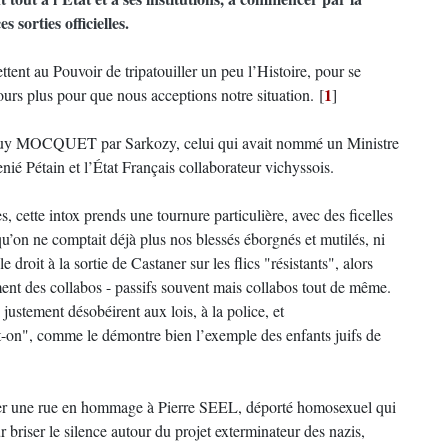
sorties officielles.
ent au Pouvoir de tripatouiller un peu l’Histoire, pour se
1
ours plus pour que nous acceptions notre situation.
[
]
 de Guy MOCQUET par Sarkozy, celui qui avait nommé un Ministre
enié Pétain et l’État Français collaborateur vichyssois.
, cette intox prends une tournure particulière, avec des ficelles
u’on ne comptait déjà plus nos blessés éborgnés et mutilés, ni
e droit à la sortie de Castaner sur les flics "résistants", alors
ement des collabos - passifs souvent mais collabos tout de même.
i justement désobéirent aux lois, à la police, et
a-t-on", comme le démontre bien l’exemple des enfants juifs de
rnier une rue en hommage à Pierre SEEL, déporté homosexuel qui
 briser le silence autour du projet exterminateur des nazis,