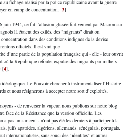
e au fichage réalisé par la police républicaine avant la guerre
3
voyer en camp de concentration.
[
]
uin 1944, ce fut l’allusion glissée furtivement par Macron sur
nols là étaient des exilés, des "migrants" dirait on
 concentration dans des conditions indignes de la devise
ontons officiels. Il est vrai que
ité d’une partie de la population française qui - elle - leur ouvrit
t où la République refoule, expulse des migrants par milliers
4
e
[
]
.
e idéologique. Le Pouvoir chercher à instrumentaliser l’Histoire
ds et nous résignerons à accepter notre sort d’exploités.
moyens - de renverser la vapeur, nous publions sur notre blog
tre face de la Résistance que la version officielle. Les
 a pas un sur cent - n’ont pas été les derniers à participer à la
çais, juifs apatrides, algériens, allemands, sénégalais, portugais,
tout internationalistes, sans souci des "identités" et autres