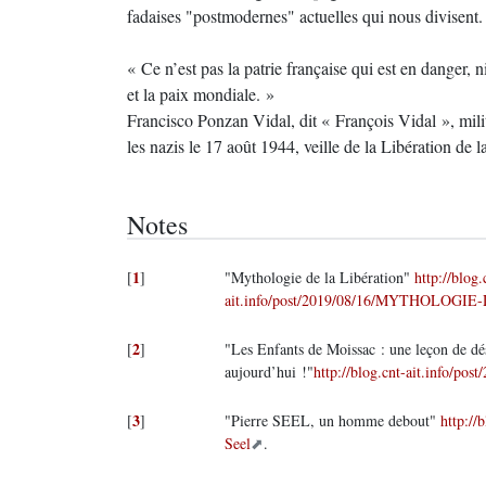
fadaises "postmodernes" actuelles qui nous divisent.
« Ce n’est pas la patrie française qui est en danger, ni
et la paix mondiale. »
Francisco Ponzan Vidal, dit « François Vidal », mil
les nazis le 17 août 1944, veille de la Libération de la
Notes
1
[
]
"Mythologie de la Libération"
http://blog.
ait.info/post/2019/08/16/MYTHOLOG
2
[
]
"Les Enfants de Moissac : une leçon de dé
aujourd’hui !"
http://blog.cnt-ait.info/po
3
[
]
"Pierre SEEL, un homme debout"
http://
Seel
.