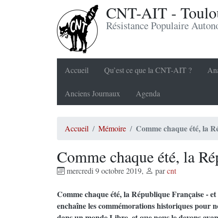
CNT-AIT - Toulou
Résistance Populaire Auto
Accueil
Qu’est ce que la CNT-AIT ?
Ana
Anciens Journaux
Agenda
Comme chaque été, la Rép
Accueil
Mémoire
Comme chaque été, la Rép
mercredi 9 octobre 2019
,
par
cnt
Comme chaque été, la République Française - et 
enchaîne les commémorations historiques pour no
dans un monde Libre, et que nous le devons avant 