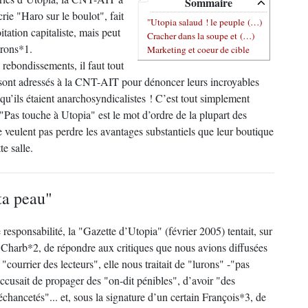
Sommaire
crie "Haro sur le boulot", fait
"Utopia salaud ! le peuple (…)
tation capitaliste, mais peut
Cracher dans la soupe et (…)
trons*1.
Marketing et coeur de cible
 rebondissements, il faut tout
 sont adressés à la CNT-AIT pour dénoncer leurs incroyables
 qu’ils étaient anarchosyndicalistes ! C’est tout simplement
: "Pas touche à Utopia" est le mot d’ordre de la plupart des
veulent pas perdre les avantages substantiels que leur boutique
e salle.
ta peau"
 responsabilité, la "Gazette d’Utopia" (février 2005) tentait, sur
e Charb*2, de répondre aux critiques que nous avions diffusées
 "courrier des lecteurs", elle nous traitait de "lurons" -"pas
cusait de propager des "on-dit pénibles", d’avoir "des
hancetés"... et, sous la signature d’un certain François*3, de