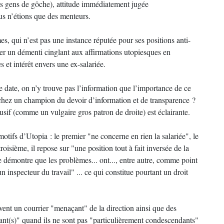
des gens de gôche), attitude immédiatement jugée
us n’étions que des menteurs.
 qui n’est pas une instance réputée pour ses positions anti-
er un démenti cinglant aux affirmations utopiesques en
et intérêt envers une ex-salariée.
e date, on n’y trouve pas l’information que l’importance de ce
e chez un champion du devoir d’information et de transparence ?
sif (comme un vulgaire gros patron de droite) est éclairante.
otifs d’Utopia : le premier "ne concerne en rien la salariée", le
oisième, il repose sur "une position tout à fait inversée de la
re démontre que les problèmes... ont..., entre autre, comme point
 un inspecteur du travail" ... ce qui constitue pourtant un droit
vent un courrier "menaçant" de la direction ainsi que des
nant(s)" quand ils ne sont pas "particulièrement condescendants"