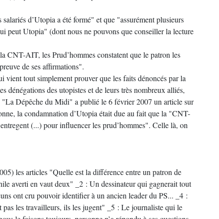
 salariés d’Utopia a été formé" et que "assurément plusieurs
qui peut Utopia" (dont nous ne pouvons que conseiller la lecture
 la CNT-AIT, les Prud’hommes constatent que le patron les
euve de ses affirmations".
ui vient tout simplement prouver que les faits dénoncés par la
 dénégations des utopistes et de leurs très nombreux alliés,
e "La Dépêche du Midi" a publié le 6 février 2007 un article sur
tronne, la condamnation d’Utopia était due au fait que la "CNT-
entregent (...) pour influencer les prud’hommes". Celle là, on
005) les articles "Quelle est la différence entre un patron de
le averti en vaut deux" _2 : Un dessinateur qui gagnerait tout
uns ont cru pouvoir identifier à un ancien leader du PS... _4 :
 les travailleurs, ils les jugent" _5 : Le journaliste qui le
ous le faisons toujours, personne n’a répondu à ses questions.