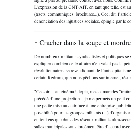
L’expression de la CNT-AIT, en tant que telle, est aut
(tracts, communiqués, brochures...). Ceci dit, l’artic
dénonciation des injustices sociales, épinglé par le c
Cracher dans la soupe et mordre
De nombreux militants syndicalistes et politiques s
expliquer combien cette affaire n’en valait pas la pe
révolutionnaires, se revendiquant de l’anticapitalisme
certain Redrum, que nous pêchons sur internet, rés
"Ce soir ... au cinéma Utopia, mes camarades "traîtr
précédé d’une projection... je me permets un petit 
une petite mise au clair face à une entreprise publici
possibilité pour les groupes militants (...) d’organise
en tout cas que dans des réseaux militants ultra-sect
salles municipales sans forcément être d’accord avec l