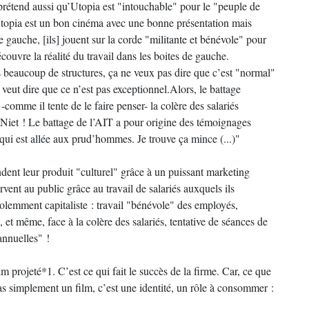
prétend aussi qu’Utopia est "intouchable" pour le "peuple de
 Utopia est un bon cinéma avec une bonne présentation mais
 gauche, [ils] jouent sur la corde "militante et bénévole" pour
ouvre la réalité du travail dans les boites de gauche.
 beaucoup de structures, ça ne veux pas dire que c’est "normal"
 veut dire que ce n’est pas exceptionnel.Alors, le battage
-comme il tente de le faire penser- la colère des salariés
 Niet ! Le battage de l’AIT a pour origine des témoignages
e qui est allée aux prud’hommes. Je trouve ça mince (...)"
dent leur produit "culturel" grâce à un puissant marketing
servent au public grâce au travail de salariés auxquels ils
olemment capitaliste : travail "bénévole" des employés,
et même, face à la colère des salariés, tentative de séances de
annuelles" !
lm projeté*1. C’est ce qui fait le succès de la firme. Car, ce que
pas simplement un film, c’est une identité, un rôle à consommer :