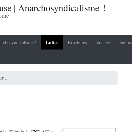
se | Anarchosyndicalisme !
nome
Luttes
rchosyndicalisme !
Brochures
Société
Interna
r ...
lariés d’Utopia, la CNT-AIT a