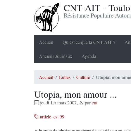
CNT-AIT - Toulou
Résistance Populaire Auto
Accueil
Qu’est ce que la CNT-AIT ?
Ana
Anciens Journaux
Agenda
Utopia, mon amou
Accueil
Luttes
Culture
Utopia, mon amour ...
jeudi 1er mars 2007
,
par
cnt
article_cs_99
A la suite de plusieurs contacts de salariés ou ex-sa