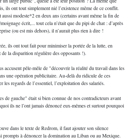
r un large public", quelle a été leur position ? La même que
, ils ont tout simplement nié l’existence même de ce conflit.
t aussi modeste*2 en deux ans (certains avant même la fin de
émoignage écrit,... tout cela n’était que du pipi de chat : d’après
rise (ou est mis dehors), il n’aurait plus rien à dire !
 ils ont tout fait pour minimiser la portée de la lutte, en
 de la disparition régulière des opposants !).
ous accusent pêle-mêle de "découvrir la réalité du travail dans les
ans une opération publicitaire. Au-delà du ridicule de ces
 les regards de l’essentiel, l’exploitation des salariés.
tes de gauche" était si bien connue de nos contradicteurs avant
rquoi ils ne l’ont jamais dénoncé eux-mêmes et surtout pourquoi
uve dans le texte de Redrom, il faut ajouter son silence
t si prompts à dénoncer la domination au Liban ou au Mexique.