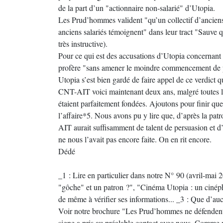
de la part d’un "actionnaire non-salarié" d’Utopia.
Les Prud’hommes valident "qu’un collectif d’anciens
anciens salariés témoignent" dans leur tract "Sauve 
très instructive).
Pour ce qui est des accusations d’Utopia concernant
profère "sans amener le moindre commencement de pr
Utopia s’est bien gardé de faire appel de ce verdict q
CNT-AIT voici maintenant deux ans, malgré toutes les
étaient parfaitement fondées. Ajoutons pour finir qu
l’affaire*5. Nous avons pu y lire que, d’après la pa
AIT aurait suffisamment de talent de persuasion et d’
ne nous l’avait pas encore faite. On en rit encore.
Dédé
_1 : Lire en particulier dans notre N° 90 (avril-mai 2
"gôche" et un patron ?", "Cinéma Utopia : un cinéphi
de même à vérifier ses informations... _3 : Que d’auc
Voir notre brochure "Les Prud’hommes ne défendent pas
signe a pris au préalable contact avec nous. Comme n