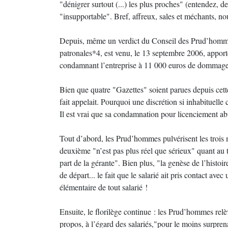
"dénigrer surtout (...) les plus proches" (entendez, 
"insupportable". Bref, affreux, sales et méchants, no
Depuis, même un verdict du Conseil des Prud’hommes,
patronales*4, est venu, le 13 septembre 2006, apport
condamnant l’entreprise à 11 000 euros de dommages 
Bien que quatre "Gazettes" soient parues depuis cett
fait appelait. Pourquoi une discrétion si inhabituell
Il est vrai que sa condamnation pour licenciement abu
Tout d’abord, les Prud’hommes pulvérisent les trois m
deuxième "n’est pas plus réel que sérieux" quant au tr
part de la gérante". Bien plus, "la genèse de l’histoi
de départ... le fait que le salarié ait pris contact avec
élémentaire de tout salarié !
Ensuite, le florilège continue : les Prud’hommes relè
propos, à l’égard des salariés,"pour le moins surpre