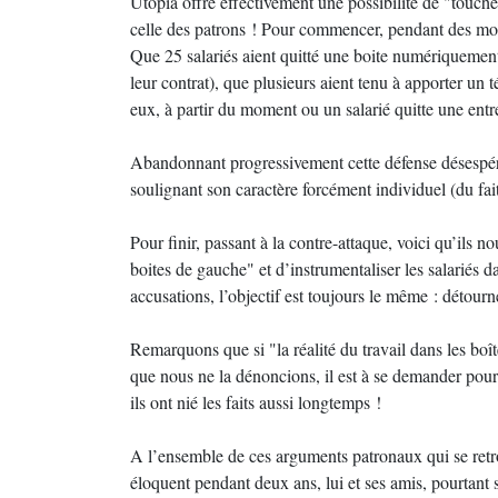
Utopia offre effectivement une possibilité de "touche
celle des patrons ! Pour commencer, pendant des mois
Que 25 salariés aient quitté une boite numériquemen
leur contrat), que plusieurs aient tenu à apporter un t
eux, à partir du moment ou un salarié quitte une entrep
Abandonnant progressivement cette défense désespérée,
soulignant son caractère forcément individuel (du fait
Pour finir, passant à la contre-attaque, voici qu’ils n
boites de gauche" et d’instrumentaliser les salariés d
accusations, l’objectif est toujours le même : détourner
Remarquons que si "la réalité du travail dans les boî
que nous ne la dénoncions, il est à se demander pou
ils ont nié les faits aussi longtemps !
A l’ensemble de ces arguments patronaux qui se retro
éloquent pendant deux ans, lui et ses amis, pourtan