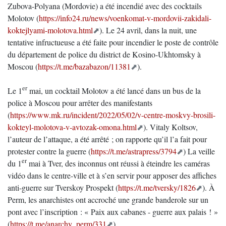
Zubova-Polyana (Mordovie) a été incendié avec des cocktails
Molotov (
https://info24.ru/news/voenkomat-v-mordovii-zakidali-
koktejlyami-molotova.html
). Le 24 avril, dans la nuit, une
tentative infructueuse a été faite pour incendier le poste de contrôle
du département de police du district de Kosino-Ukhtomsky à
Moscou (
https://t.me/bazabazon/11381
).
er
Le 1
mai, un cocktail Molotov a été lancé dans un bus de la
police à Moscou pour arrêter des manifestants
(
https://www.mk.ru/incident/2022/05/02/v-centre-moskvy-brosili-
kokteyl-molotova-v-avtozak-omona.html
). Vitaly Koltsov,
l’auteur de l’attaque, a été arrêté ; on rapporte qu’il l’a fait pour
protester contre la guerre (
https://t.me/astrapress/3794
) La veille
er
du 1
mai à Tver, des inconnus ont réussi à éteindre les caméras
vidéo dans le centre-ville et à s’en servir pour apposer des affiches
anti-guerre sur Tverskoy Prospekt (
https://t.me/tversky/1826
). À
Perm, les anarchistes ont accroché une grande banderole sur un
pont avec l’inscription : « Paix aux cabanes - guerre aux palais ! »
(
https://t.me/anarchy_perm/331
)