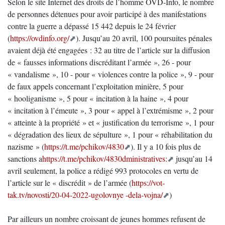
Selon le site Internet des droits de l’homme OVD-Info, le nombre
de personnes détenues pour avoir participé à des manifestations
contre la guerre a dépassé 15 442 depuis le 24 février
(
https://ovdinfo.org/
). Jusqu’au 20 avril, 100 poursuites pénales
avaient déjà été engagées : 32 au titre de l’article sur la diffusion
de « fausses informations discréditant l’armée », 26 - pour
« vandalisme », 10 - pour « violences contre la police », 9 - pour
de faux appels concernant l’exploitation minière, 5 pour
« hooliganisme », 5 pour « incitation à la haine », 4 pour
« incitation à l’émeute », 3 pour « appel à l’extrémisme », 2 pour
« atteinte à la propriété » et « justification du terrorisme », 1 pour
« dégradation des lieux de sépulture », 1 pour « réhabilitation du
nazisme » (
https://t.me/pchikov/4830
). Il y a 10 fois plus de
sanctions a
https://t.me/pchikov/4830dministratives:
jusqu’au 14
avril seulement, la police a rédigé 993 protocoles en vertu de
l’article sur le « discrédit » de l’armée (
https://vot-
tak.tv/novosti/20-04-2022-ugolovnye -dela-vojna/
)
Par ailleurs un nombre croissant de jeunes hommes refusent de