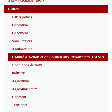
Anarchosyndicalisme !
Luttes
Gilets jaunes
Education
Logement
Sans Papiers
Antifascisme
Comité d’Action et de Soutien aux Prisonniers (CASP)
Conditions de travail
Industrie
Agriculture
Agroalimentaire
Bâtiment
Transport