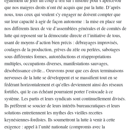
également de jeter un coup d’œil sur l’histoire pour s’apercevoir
que nos maigres droits n’ont été acquis que par la lutte. D’après
nous, tous ceux qui veulent s’y engager ne doivent compter que
sur leur capacité à agir de façon autonome : la mise en place sur
nos différents lieux de vie d’assemblées générales et de comités de
lutte qui reposent sur la démocratie directe et l’initiative de tous,
usant de moyens d’action bien précis : débrayages improvisés,
coulages de la production, grèves du zèle ou perlées, sabotages
sous différentes formes, autoréductions et réappropriations
multiples, occupations diverses, manifestations sauvages,
désobéissance civile... Oeuvrons pour que ces deux terminaisons
nerveuses de la lutte se développent et se massifient tout en se
fédérant horizontalement et qu’elles deviennent ainsi des réseaux
fortifiés, qui le cas échéant pourraient porter l’estocade à ce
système. Les partis et leurs syndicats sont continuellement divisés.
Ils préfèrent se soucier de leurs intérêts bureaucratiques et leurs
solutions entretiennent les mythes des vieilles recettes
keynésiennes-fordistes. Ils soumettront la lutte à venir à cette
exigence : appel à l’unité nationale (compromis avec la