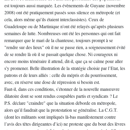
est toujours aussi marquée. Les évènements de Guyane (novembre
2008) ont été pratiquement passés sous silence en métropole (et
cela, alors même qu’ils étaient interclassistes). Ceux de
Guadeloupe ou de Martinique n’ont été relayés qu’après plusieurs
semaines de lutte. Nombreuses ont été les personnes qui ont fait
remarquer que le mari de la chanteuse, toujours prompt à se
"rendre sur des lieux" où il ne se passe rien, a soigneusement évité
de se rendre là où il se passait quelque chose. Ni courageux ni
encore moins téméraire il attend, dit-il, que ça se calme pour aller
s’y promener. Belle illustration de la stratégie choisie par l’Etat, les
patrons et de leurs alliés : celle du mépris et du pourrissement,
avec, en réserve une dose de répression si besoin est.
Faut-il, dans ces conditions, s’étonner de la nouvelle manœuvre
dilatoire dont se sont rendus coupables partis et syndicats ? Le
P.S. déclare "craindre" que la situation déborde en métropole,
alors qu’il faudrait que la protestation se généralise. La C.G.T.
(dont les militants sont impliqués là-bas manifestement contre
l’avis des têtes dirigeantes d’ici) ne proteste que du bout des lèvres