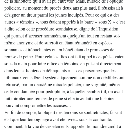
de la silhouette qu’il avait pu entrevoir. Mais, miracle de l’optique
policière, au moment du procès deux ans plus tard, il réussissait à
désigner un tireur parmi les jeunes inculpés. Pour ce qui est des
autres « témoins », tous étaient appelés à la barre « sous X » c’est
à dire selon cette procédure scandaleuse, digne de l’Inquisition,
qui permet d’accuser nommément quelqu’un tout en restant soi-
même anonyme et de surcroît en étant rémunéré en espèces
sonnantes et trébuchantes ou en bénéficiant de promesses de
remise de peine. Pour cela les flics ont fait appel à ce qu’ils avaient
sous la main pour faire office de témoins, en puisant directement
dans leur « fichiers de délinquants »… ces personnes que les
tribunaux considèrent systématiquement comme non crédibles ont
retrouvé, par un deuxième miracle policier, une virginité, même
celle condamnée pour pédophilie, à laquelle, semble-t-il, on avait
fait miroiter une remise de peine si elle inventait une histoire
pouvant compromettre les accusés…
En fin de compte, la plupart des témoins se sont rétractés, faisant
état que leur témoignage avait été livré... sous la contrainte.
Comment, à la vue de ces éléments, apporter le moindre crédit à