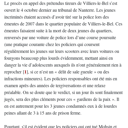
Le procès en appel des prétendus tireurs de Villiers-le-Bel s’est
ouvert le 4 octobre dernier au tribunal de Nanterre. Les jeunes
incriminés étaient accusés d’avoir tiré sur la police lors des
émeutes de 2007 dans le quartier populaire de Villiers-le-Bel. Ces
émeutes faisaient suite à la mort de deux jeunes du quartiers,
renversés par une voiture de police lors d’une course poursuite
(une pratique courante chez les policiers qui coursent
régulièrement les jeunes sur leurs scooters avec leurs voitures ou
fourgons beaucoup plus lourds évidemment, mettant ainsi en
danger la vie d’adolescents auxquels ils n’ont généralement rien à
1
reprocher
[
]
, si ce n’est un « délit de sale gueule » ou des
infractions mineures). Les policiers responsables ont été mis en
examen après des années de tergiversations et une relaxe
préalable. On se doute que le verdict, si un jour ils sont finalement
jugés, sera des plus cléments pour ces « gardiens de la paix ». Il
en est autrement pour les 3 jeunes condamnés eux à de lourdes
peines allant de 3 à 15 ans de prison ferme.
Pourtant, s’il est évident que les policiers qui ont tué Mohsin et