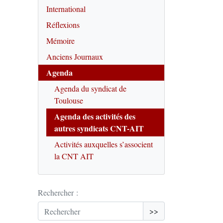
International
Réflexions
Mémoire
Anciens Journaux
Agenda
Agenda du syndicat de
Toulouse
Agenda des activités des
autres syndicats CNT-AIT
Activités auxquelles s’associent
la CNT AIT
Rechercher :
>>