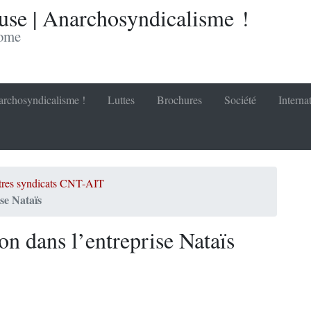
se | Anarchosyndicalisme !
nome
rchosyndicalisme !
Luttes
Brochures
Société
Interna
utres syndicats CNT-AIT
ise Nataïs
ion dans l’entreprise Nataïs