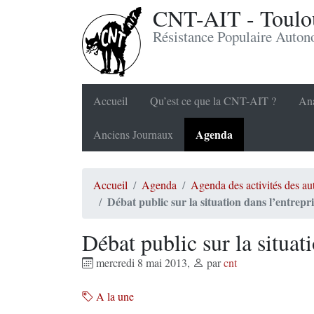
CNT-AIT - Toulou
Résistance Populaire Auto
Accueil
Qu’est ce que la CNT-AIT ?
Ana
Agenda
Anciens Journaux
Accueil
Agenda
Agenda des activités des a
Débat public sur la situation dans l’entrepr
Débat public sur la situat
mercredi 8 mai 2013
,
par
cnt
A la une