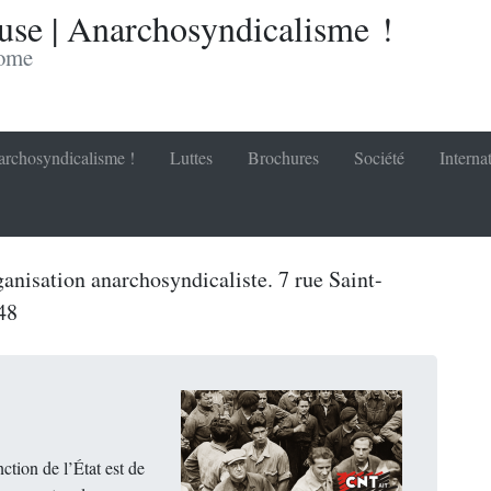
se | Anarchosyndicalisme !
nome
rchosyndicalisme !
Luttes
Brochures
Société
Interna
anisation anarchosyndicaliste. 7 rue Saint-
48
ction de l’État est de