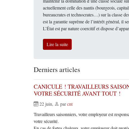
maintenir la domination d’une classe sociale sur
actuellement celle des nantis (bourgeois, capitali
bureaucrates et technocrates…) sur la classe des 
est la garantie suprême de l’intérêt général, il 
L’État est par nature coercitif et dispose d’appar
Lire la suite
Derniers articles
CANICULE ! TRAVAILLEURS SAISO
VOTRE SÉCURITÉ AVANT TOUT !
22 juin
,
par
cnt
Travailleurs saisonniers, votre employeur est responsa
votre sécurité.
En cas de fortes chaleurs, votre employeur doit protég