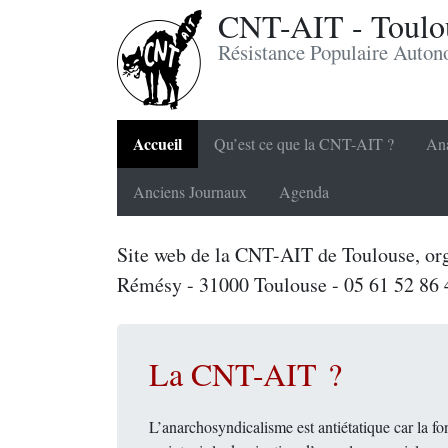
CNT-AIT - Toulou
Résistance Populaire Auto
Accueil
Qu’est ce que la CNT-AIT ?
Ana
Anciens Journaux
Agenda
Site web de la CNT-AIT de Toulouse, org
Rémésy - 31000 Toulouse - 05 61 52 86 
La CNT-AIT ?
L’anarchosyndicalisme est antiétatique car la fon