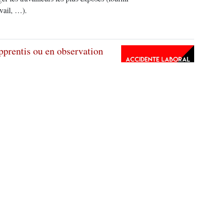
avail, …).
pprentis ou en observation
aux sociaux, certaines personnes
e territoire français, qui auparavant,
 sans importance des journaux
….
voyé pour le bulletin Comité d’Usine des
ici https://cnt-ait.info/2026/05/29/comite-