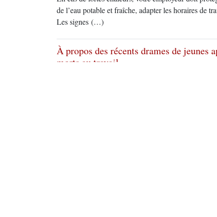
de l’eau potable et fraîche, adapter les horaires de tr
Les signes (…)
À propos des récents drames de jeunes a
morts au travail.
22 juin
,
par
cnt
Depuis déjà quelques années, notamment via les rése
recensent les accidents du travail un peu partout sur l
se trouvaient dans les petits encarts des faits divers
régionaux. Généralement, les (…)
Un travailleur de l’armement nous écrit
22 juin
,
par
cnt
Un compagnon anarchosyndicaliste italien nous a en
travailleurs de l’aéronautique (à télécharger en ligne 