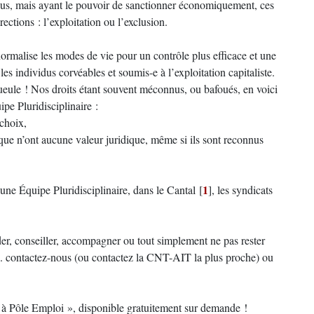
vidus, mais ayant le pouvoir de sanctionner économiquement, ces
rections : l’exploitation ou l’exclusion.
normalise les modes de vie pour un contrôle plus efficace et une
les individus corvéables et soumis-e à l’exploitation capitaliste.
gueule ! Nos droits étant souvent méconnus, ou bafoués, en voici
e Pluridisciplinaire :
 choix,
que n’ont aucune valeur juridique, même si ils sont reconnus
1
e Équipe Pluridisciplinaire, dans le Cantal
[
]
, les syndicats
der, conseiller, accompagner ou tout simplement ne pas rester
er... contactez-nous (ou contactez la CNT-AIT la plus proche) ou
 à Pôle Emploi », disponible gratuitement sur demande !