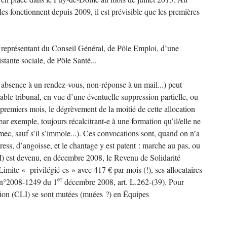
es fonctionnent depuis 2009, il est prévisible que les premières
 représentant du Conseil Général, de Pôle Emploi, d’une
istante sociale, de Pôle Santé...
bsence à un rendez-vous, non-réponse à un mail...) peut
able tribunal, en vue d’une éventuelle suppression partielle, ou
 premiers mois, le dégrèvement de la moitié de cette allocation
, par exemple, toujours récalcitrant-e à une formation qu’il/elle ne
mec, sauf s’il s’immole...). Ces convocations sont, quand on n’a
ress, d’angoisse, et le chantage y est patent : marche au pas, ou
 est devenu, en décembre 2008, le Revenu de Solidarité
Limite « privilégié-es » avec 417 € par mois (!), ses allocataires
er
oi n°2008-1249 du 1
décembre 2008, art. L.262-(39). Pour
rtion (CLI) se sont mutées (muées ?) en Équipes