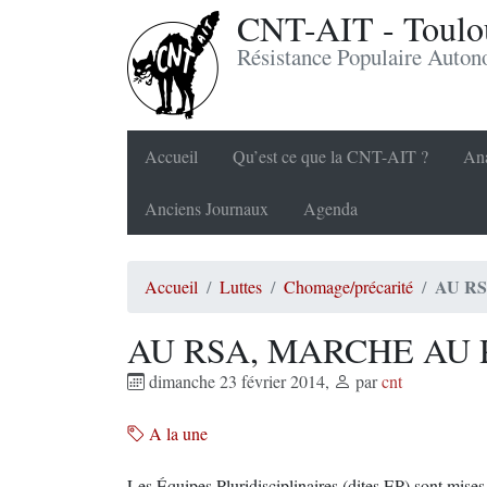
CNT-AIT - Toulou
Résistance Populaire Auto
Accueil
Qu’est ce que la CNT-AIT ?
Ana
Anciens Journaux
Agenda
AU RS
Accueil
Luttes
Chomage/précarité
AU RSA, MARCHE AU 
dimanche 23 février 2014
,
par
cnt
A la une
Les Équipes Pluridisciplinaires (dites EP) sont mis