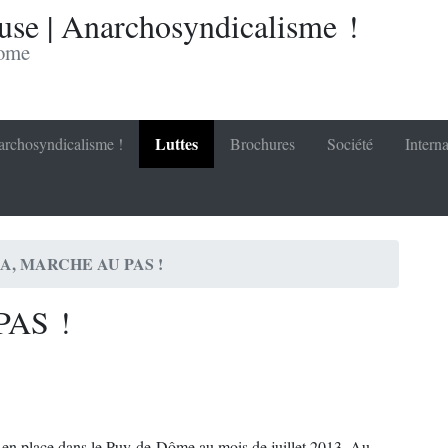
se | Anarchosyndicalisme !
nome
Luttes
rchosyndicalisme !
Brochures
Société
Interna
A, MARCHE AU PAS !
PAS !
es en place dans le Puy-de-Dôme au mois de juillet 2013. Au