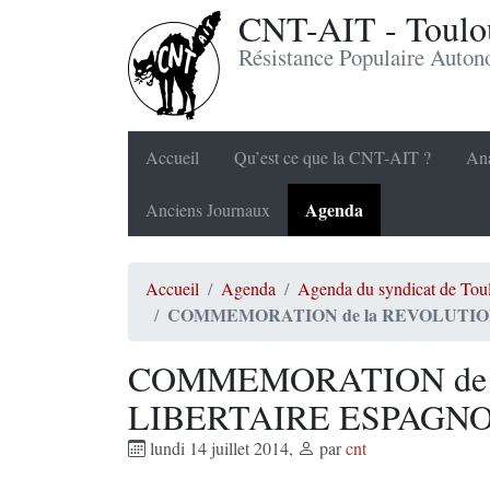
CNT-AIT - Toulou
Résistance Populaire Auto
Accueil
Qu’est ce que la CNT-AIT ?
Ana
Agenda
Anciens Journaux
Accueil
Agenda
Agenda du syndicat de Tou
COMMEMORATION de la REVOLUTIO
COMMEMORATION de 
LIBERTAIRE ESPAGN
lundi 14 juillet 2014
,
par
cnt