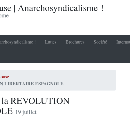
se | Anarchosyndicalisme !
nome
rchosyndicalisme !
Luttes
Brochures
Société
Interna
louse
N LIBERTAIRE ESPAGNOLE
la REVOLUTION
OLE
19 juillet