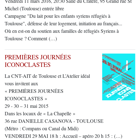
Vendredi 11 mars 2016, 20:30 Salle du Cratère, 95 Grand rue St
Michel (Toulouse) entrée libre
Campagne "Du lait pour les enfants syriens réfugiés à
Toulouse", défense de leur logement, initiation au français...
Où en est-on du soutien aux familles de réfugiés Syriens à
Toulouse ? Comment (…)
PREMIÈRES JOURNÉES
ICONOCLASTES
La CNT-AIT de Toulouse et L’Atelier idéal
vous invitent aux
« PREMIÈRES JOURNÉES
ICONOCLASTES »
29 - 30 – 31 mai 2015
Dans les locaux de « La Chapelle »
36 rue DANIELLE CASANOVA - TOULOUSE
(Métro : Compans ou Canal du Midi)
VENDREDI 29 MAI 18 h : Accueil – apéro 20 h 15 : (…)