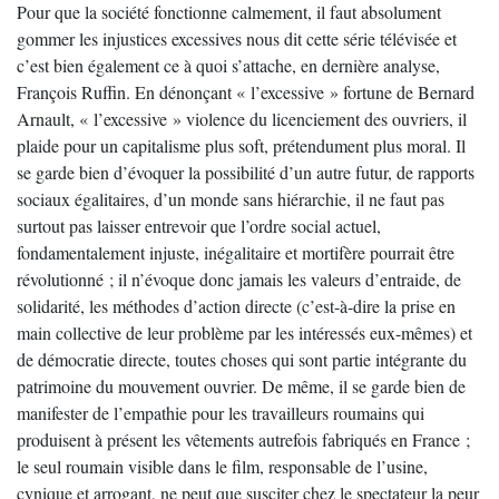
Pour que la société fonctionne calmement, il faut absolument
gommer les injustices excessives nous dit cette série télévisée et
c’est bien également ce à quoi s’attache, en dernière analyse,
François Ruffin. En dénonçant « l’excessive » fortune de Bernard
Arnault, « l’excessive » violence du licenciement des ouvriers, il
plaide pour un capitalisme plus soft, prétendument plus moral. Il
se garde bien d’évoquer la possibilité d’un autre futur, de rapports
sociaux égalitaires, d’un monde sans hiérarchie, il ne faut pas
surtout pas laisser entrevoir que l’ordre social actuel,
fondamentalement injuste, inégalitaire et mortifère pourrait être
révolutionné ; il n’évoque donc jamais les valeurs d’entraide, de
solidarité, les méthodes d’action directe (c’est-à-dire la prise en
main collective de leur problème par les intéressés eux-mêmes) et
de démocratie directe, toutes choses qui sont partie intégrante du
patrimoine du mouvement ouvrier. De même, il se garde bien de
manifester de l’empathie pour les travailleurs roumains qui
produisent à présent les vêtements autrefois fabriqués en France ;
le seul roumain visible dans le film, responsable de l’usine,
cynique et arrogant, ne peut que susciter chez le spectateur la peur