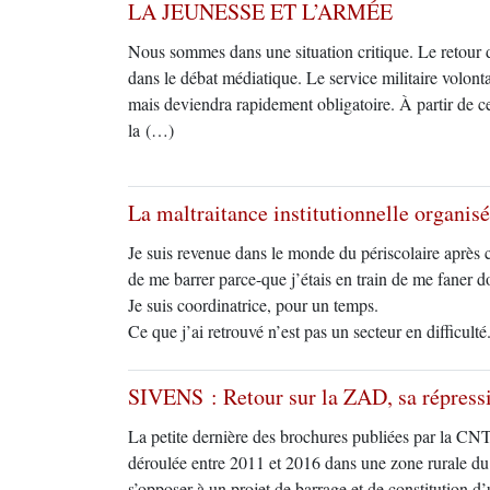
LA JEUNESSE ET L’ARMÉE
Nous sommes dans une situation critique. Le retour 
dans le débat médiatique. Le service militaire volonta
mais deviendra rapidement obligatoire. À partir de ce 
la (…)
La maltraitance institutionnelle organisé
Je suis revenue dans le monde du périscolaire après c
de me barrer parce-que j’étais en train de me faner
Je suis coordinatrice, pour un temps.
Ce que j’ai retrouvé n’est pas un secteur en difficul
SIVENS : Retour sur la ZAD, sa répressi
La petite dernière des brochures publiées par la CNT-
déroulée entre 2011 et 2016 dans une zone rurale du 
s’opposer à un projet de barrage et de constitution d