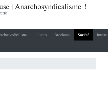
se | Anarchosyndicalisme !
nome
Société
rchosyndicalisme !
Luttes
Brochures
Interna