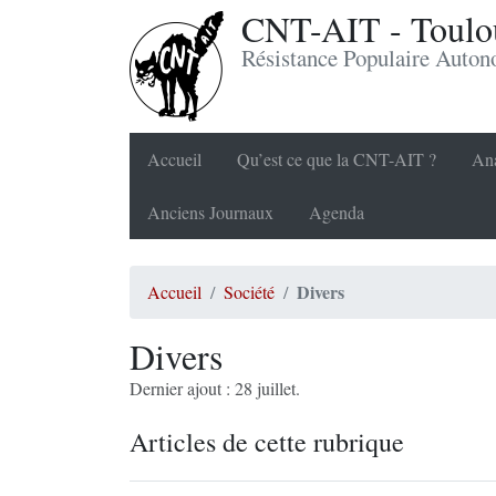
CNT-AIT - Toulou
Résistance Populaire Auto
Accueil
Qu’est ce que la CNT-AIT ?
Ana
Anciens Journaux
Agenda
Divers
Accueil
Société
Divers
Dernier ajout : 28 juillet.
Articles de cette rubrique