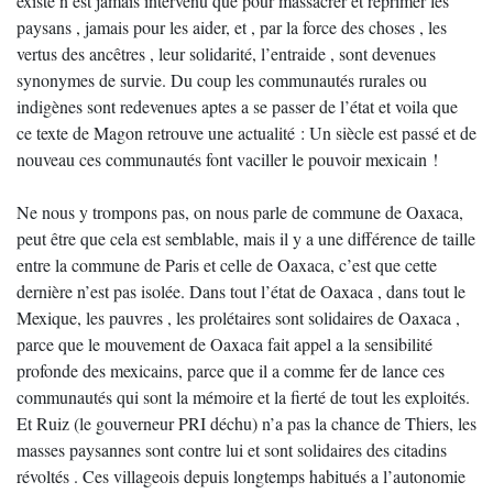
existe n’est jamais intervenu que pour massacrer et réprimer les
paysans , jamais pour les aider, et , par la force des choses , les
vertus des ancêtres , leur solidarité, l’entraide , sont devenues
synonymes de survie. Du coup les communautés rurales ou
indigènes sont redevenues aptes a se passer de l’état et voila que
ce texte de Magon retrouve une actualité : Un siècle est passé et de
nouveau ces communautés font vaciller le pouvoir mexicain !
Ne nous y trompons pas, on nous parle de commune de Oaxaca,
peut être que cela est semblable, mais il y a une différence de taille
entre la commune de Paris et celle de Oaxaca, c’est que cette
dernière n’est pas isolée. Dans tout l’état de Oaxaca , dans tout le
Mexique, les pauvres , les prolétaires sont solidaires de Oaxaca ,
parce que le mouvement de Oaxaca fait appel a la sensibilité
profonde des mexicains, parce que il a comme fer de lance ces
communautés qui sont la mémoire et la fierté de tout les exploités.
Et Ruiz (le gouverneur PRI déchu) n’a pas la chance de Thiers, les
masses paysannes sont contre lui et sont solidaires des citadins
révoltés . Ces villageois depuis longtemps habitués a l’autonomie