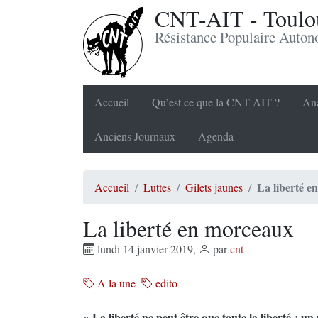
CNT-AIT - Toulou
Résistance Populaire Auto
Accueil
Qu’est ce que la CNT-AIT ?
Ana
Anciens Journaux
Agenda
La liberté e
Accueil
Luttes
Gilets jaunes
La liberté en morceaux
lundi 14 janvier 2019
,
par
cnt
A la une
edito
« La liberté ne peut être que toute la liberté ; un 