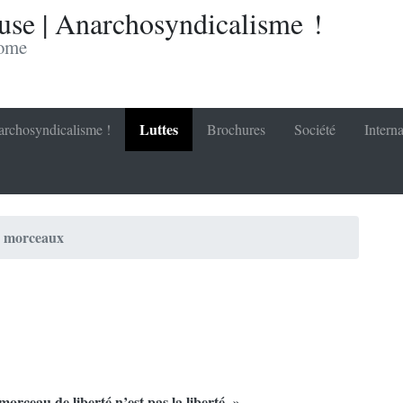
se | Anarchosyndicalisme !
nome
Luttes
rchosyndicalisme !
Brochures
Société
Interna
n morceaux
morceau de liberté n’est pas la liberté. »