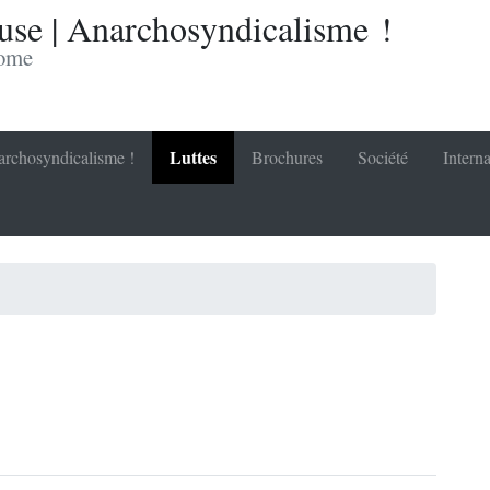
se | Anarchosyndicalisme !
nome
Luttes
rchosyndicalisme !
Brochures
Société
Interna