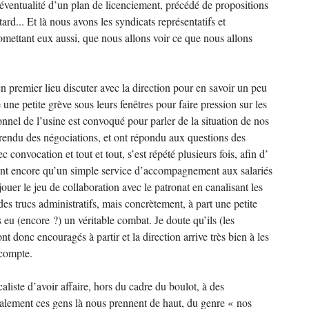
éventualité d’un plan de licenciement, précédé de propositions
tard... Et là nous avons les syndicats représentatifs et
romettant eux aussi, que nous allons voir ce que nous allons
en premier lieu discuter avec la direction pour en savoir un peu
une petite grève sous leurs fenêtres pour faire pression sur les
sonnel de l’usine est convoqué pour parler de la situation de nos
rendu des négociations, et ont répondu aux questions des
convocation et tout et tout, s’est répété plusieurs fois, afin d’
et font encore qu’un simple service d’accompagnement aux salariés
 jouer le jeu de collaboration avec le patronat en canalisant les
des trucs administratifs, mais concrètement, à part une petite
as eu (encore ?) un véritable combat. Je doute qu’ils (les
ont donc encouragés à partir et la direction arrive très bien à les
-compte.
caliste d’avoir affaire, hors du cadre du boulot, à des
éralement ces gens là nous prennent de haut, du genre « nos