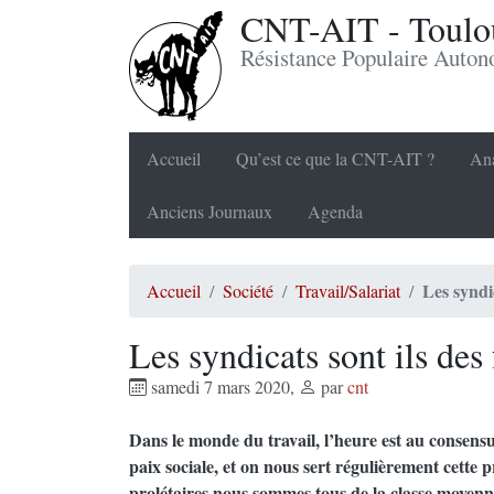
CNT-AIT - Toulou
Résistance Populaire Auto
Accueil
Qu’est ce que la CNT-AIT ?
Ana
Anciens Journaux
Agenda
Les syndi
Accueil
Société
Travail/Salariat
Les syndicats sont ils des
samedi 7 mars 2020
,
par
cnt
Dans le monde du travail, l’heure est au consensu
paix sociale, et on nous sert régulièrement cette
prolétaires nous sommes tous de la classe moyenne