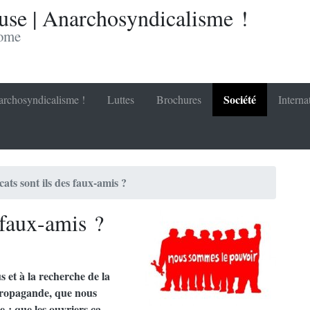
se | Anarchosyndicalisme !
nome
Société
rchosyndicalisme !
Luttes
Brochures
Interna
cats sont ils des faux-amis ?
 faux-amis ?
s et à la recherche de la
 propagande, que nous
 ; que les ouvriers ça