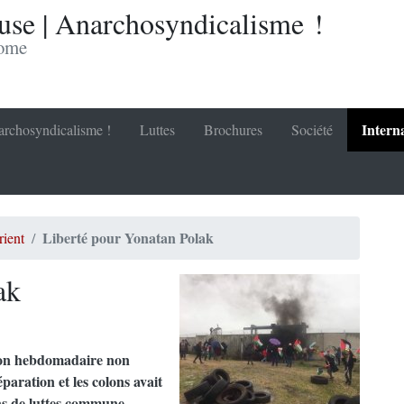
se | Anarchosyndicalisme !
nome
Intern
rchosyndicalisme !
Luttes
Brochures
Société
Liberté pour Yonatan Polak
ient
ak
ion hebdomadaire non
éparation et les colons avait
ans de luttes commune,