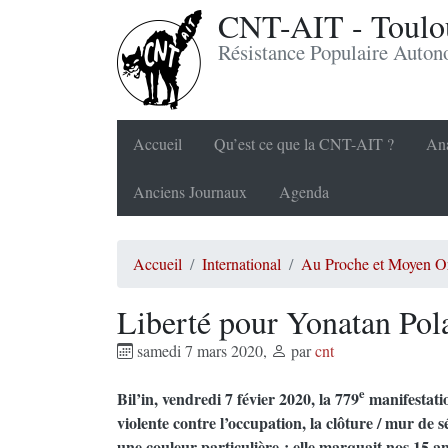
CNT-AIT - Toulou
Résistance Populaire Auto
Accueil
Qu’est ce que la CNT-AIT ?
Ana
Anciens Journaux
Agenda
Accueil
International
Au Proche et Moyen Or
Liberté pour Yonatan Pol
samedi 7 mars 2020
,
par
cnt
e
Bil’in, vendredi 7 févier 2020, la 779
manifestat
violente contre l’occupation, la clôture / mur de s
une couleur particulière : elle marquait nos 15 