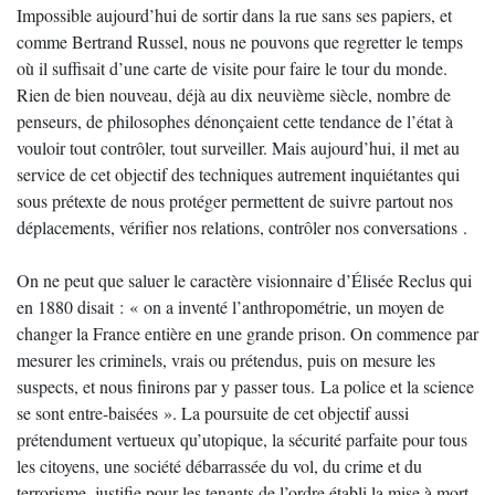
Impossible aujourd’hui de sortir dans la rue sans ses papiers, et
comme Bertrand Russel, nous ne pouvons que regretter le temps
où il suffisait d’une carte de visite pour faire le tour du monde.
Rien de bien nouveau, déjà au dix neuvième siècle, nombre de
penseurs, de philosophes dénonçaient cette tendance de l’état à
vouloir tout contrôler, tout surveiller. Mais aujourd’hui, il met au
service de cet objectif des techniques autrement inquiétantes qui
sous prétexte de nous protéger permettent de suivre partout nos
déplacements, vérifier nos relations, contrôler nos conversations .
On ne peut que saluer le caractère visionnaire d’Élisée Reclus qui
en 1880 disait : « on a inventé l’anthropométrie, un moyen de
changer la France entière en une grande prison. On commence par
mesurer les criminels, vrais ou prétendus, puis on mesure les
suspects, et nous finirons par y passer tous. La police et la science
se sont entre-baisées ». La poursuite de cet objectif aussi
prétendument vertueux qu’utopique, la sécurité parfaite pour tous
les citoyens, une société débarrassée du vol, du crime et du
terrorisme, justifie pour les tenants de l’ordre établi la mise à mort