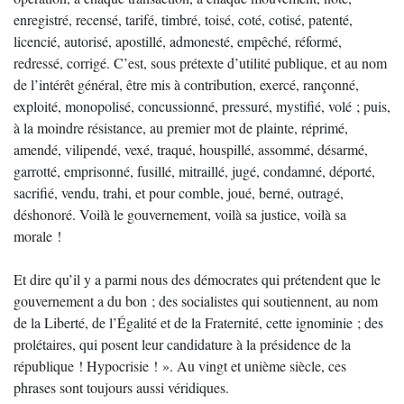
enregistré, recensé, tarifé, timbré, toisé, coté, cotisé, patenté,
licencié, autorisé, apostillé, admonesté, empêché, réformé,
redressé, corrigé. C’est, sous prétexte d’utilité publique, et au nom
de l’intérêt général, être mis à contribution, exercé, rançonné,
exploité, monopolisé, concussionné, pressuré, mystifié, volé ; puis,
à la moindre résistance, au premier mot de plainte, réprimé,
amendé, vilipendé, vexé, traqué, houspillé, assommé, désarmé,
garrotté, emprisonné, fusillé, mitraillé, jugé, condamné, déporté,
sacrifié, vendu, trahi, et pour comble, joué, berné, outragé,
déshonoré. Voilà le gouvernement, voilà sa justice, voilà sa
morale !
Et dire qu’il y a parmi nous des démocrates qui prétendent que le
gouvernement a du bon ; des socialistes qui soutiennent, au nom
de la Liberté, de l’Égalité et de la Fraternité, cette ignominie ; des
prolétaires, qui posent leur candidature à la présidence de la
république ! Hypocrisie ! ». Au vingt et unième siècle, ces
phrases sont toujours aussi véridiques.