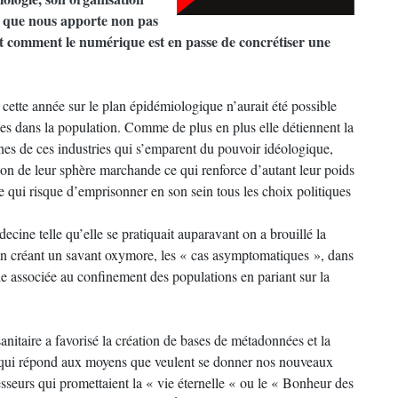
on que nous apporte non pas
c’est comment le numérique est en passe de concrétiser une
 cette année sur le plan épidémiologique n’aurait été possible
ies dans la population. Comme de plus en plus elle détiennent la
aines de ces industries qui s’emparent du pouvoir idéologique,
nsion de leur sphère marchande ce qui renforce d’autant leur poids
re qui risque d’emprisonner en son sein tous les choix politiques
édecine telle qu’elle se pratiquait auparavant on a brouillé la
en créant un savant oxymore, les « cas asymptomatiques », dans
e associée au confinement des populations en pariant sur la
nitaire a favorisé la création de bases de métadonnées et la
 qui répond aux moyens que veulent se donner nos nouveaux
eurs qui promettaient la « vie éternelle « ou le « Bonheur des