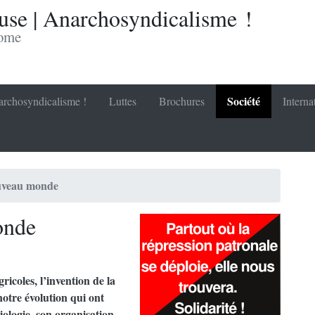
se | Anarchosyndicalisme !
nome
Société
rchosyndicalisme !
Luttes
Brochures
Interna
uveau monde
onde
ricoles, l’invention de la
otre évolution qui ont
ologie, son organisation