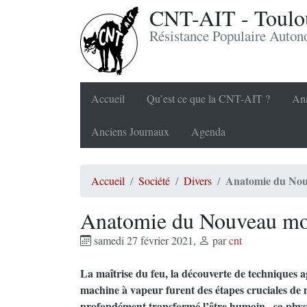
CNT-AIT - Toulou
Résistance Populaire Auto
Accueil
Qu’est ce que la CNT-AIT ?
Ana
Anciens Journaux
Agenda
Anatomie du No
Accueil
Société
Divers
Anatomie du Nouveau m
samedi 27 février 2021
,
par
cnt
La maîtrise du feu, la découverte de techniques ag
machine à vapeur furent des étapes cruciales de n
profondément transformé l’être humain , sa physi