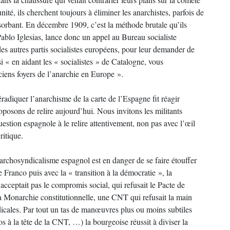
nité, ils cherchent toujours à éliminer les anarchistes, parfois de
absorbant. En décembre 1909, c’est la méthode brutale qu’ils
 Pablo Iglesias, lance donc un appel au Bureau socialiste
des autres partis socialistes européens, pour leur demander de
nsi « en aidant les « socialistes » de Catalogne, vous
ciens foyers de l’anarchie en Europe ».
radiquer l’anarchisme de la carte de l’Espagne fit réagir
posons de relire aujourd’hui. Nous invitons les militants
estion espagnole à le relire attentivement, non pas avec l’œil
ritique.
narchosyndicalisme espagnol est en danger de se faire étouffer
 Franco puis avec la « transition à la démocratie », la
cceptait pas le compromis social, qui refusait le Pacte de
 Monarchie constitutionnelle, une CNT qui refusait la main
yndicales. Par tout un tas de manœuvres plus ou moins subtiles
cos à la tête de la CNT, …) la bourgeoise réussit à diviser la