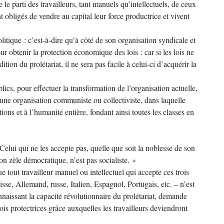
re le parti des travailleurs, tant manuels qu’intellectuels, de ceux
 obligés de vendre au capital leur force productrice et vivent
litique : c’est-à-dire qu’à côté de son organisation syndicale et
our obtenir la protection économique des lois : car si les lois ne
tion du prolétariat, il ne sera pas facile à celui-ci d’acquérir la
ics, pour effectuer la transformation de l’organisation actuelle,
une organisation communiste ou collectiviste, dans laquelle
ons et à l’humanité entière, fondant ainsi toutes les classes en
 Celui qui ne les accepte pas, quelle que soit la noblesse de son
son zèle démocratique, n’est pas socialiste. »
out travailleur manuel ou intellectuel qui accepte ces trois
isse, Allemand, russe, Italien, Espagnol, Portugais, etc. – n’est
onnaissant la capacité révolutionnaire du prolétariat, demande
ois protectrices grâce auxquelles les travailleurs deviendront