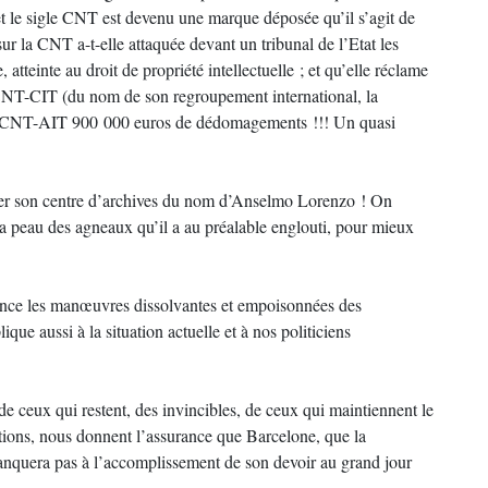
, et le sigle CNT est devenu une marque déposée qu’il s’agit de
sur la CNT a-t-elle attaquée devant un tribunal de l’Etat les
atteinte au droit de propriété intellectuelle ; et qu’elle réclame
 CNT-CIT (du nom de son regroupement international, la
 la CNT-AIT 900 000 euros de dédomagements !!! Un quasi
ubler son centre d’archives du nom d’Anselmo Lorenzo ! On
la peau des agneaux qu’il a au préalable englouti, pour mieux
nce les manœuvres dissolvantes et empoisonnées des
ique aussi à la situation actuelle et à nos politiciens
de ceux qui restent, des invincibles, de ceux qui maintiennent le
iations, nous donnent l’assurance que Barcelone, que la
anquera pas à l’accomplissement de son devoir au grand jour