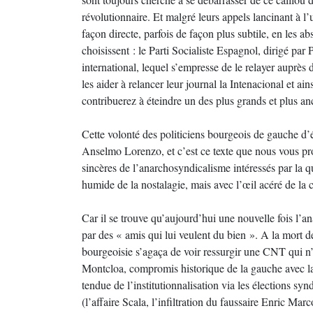
révolutionnaire. Et malgré leurs appels lancinant à l’u
façon directe, parfois de façon plus subtile, en les 
choisissent : le Parti Socialiste Espagnol, dirigé par
international, lequel s’empresse de le relayer auprès 
les aider à relancer leur journal la Intenacional et ai
contribuerez à éteindre un des plus grands et plus an
Cette volonté des politiciens bourgeois de gauche d’é
Anselmo Lorenzo, et c’est ce texte que nous vous pro
sincères de l’anarchosyndicalisme intéressés par la qu
humide de la nostalagie, mais avec l’œil acéré de la c
Car il se trouve qu’aujourd’hui une nouvelle fois l’a
par des « amis qui lui veulent du bien ». A la mort de
bourgeoisie s’agaça de voir ressurgir une CNT qui n’a
Montcloa, compromis historique de la gauche avec la
tendue de l’institutionnalisation via les élections s
(l’affaire Scala, l’infiltration du faussaire Enric Mar