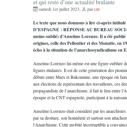
et qui reste d’une actualité brulante
samedi 1er juillet 2023
,
par
cnt
Le texte que nous donnons à lire ci-après int
D’ESPAGNE : RÉPONSE AU BUREAU SOCIALIS
moins oublié) d’Anselmo Lorenzo. Il a été publié 
origines, celle des Pelloutier et des Monatte, en 1
écho à la situation de l’anarchosyndicalisme en 
Anselmo Lorenzo lui-même est une figure oubliée de 
figures titulaires. Il est de cette génération des pionn
débats entre Marx et Bakounine, une époque où faire d
aux élections de représentant des travailleurs, ces der
propagandiste de l’anarchisme, il fait le lien entre l
époque et la CNT espagnole, participant à la naissan
Anselmo Lorenzo était considéré par les anarchiste
par sa droiture, son honnêteté et surtout son attache
l’Anarchisme. Cette probité incorruptible a convaincu