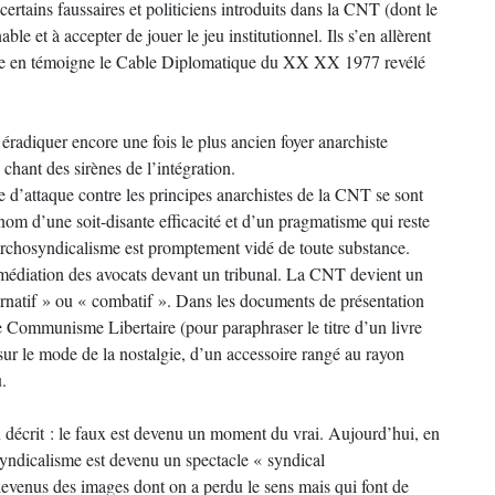
certains faussaires et politiciens introduits dans la CNT (dont le
e et à accepter de jouer le jeu institutionnel. Ils s’en allèrent
e en témoigne le Cable Diplomatique du XX XX 1977 revélé
 éradiquer encore une fois le plus ancien foyer anarchiste
u chant des sirènes de l’intégration.
 d’attaque contre les principes anarchistes de la CNT se sont
nom d’une soit-disante efficacité et d’un pragmatisme qui reste
anarchosyndicalisme est promptement vidé de toute substance.
la médiation des avocats devant un tribunal. La CNT devient un
ternatif » ou « combatif ». Dans les documents de présentation
le Communisme Libertaire (pour paraphraser le titre d’un livre
ur le mode de la nostalgie, d’un accessoire rangé au rayon
.
n décrit : le faux est devenu un moment du vrai. Aujourd’hui, en
dicalisme est devenu un spectacle « syndical
 devenus des images dont on a perdu le sens mais qui font de