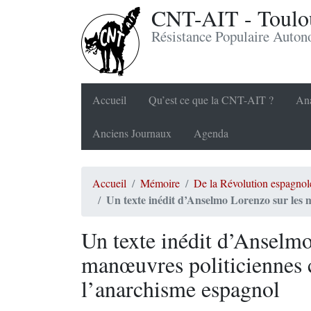
CNT-AIT - Toulou
Résistance Populaire Auto
Accueil
Qu’est ce que la CNT-AIT ?
Ana
Anciens Journaux
Agenda
Accueil
Mémoire
De la Révolution espagnol
Un texte inédit d’Anselmo Lorenzo sur les 
Un texte inédit d’Anselmo
manœuvres politiciennes 
l’anarchisme espagnol