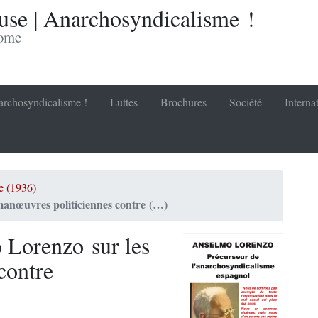
se | Anarchosyndicalisme !
nome
rchosyndicalisme !
Luttes
Brochures
Société
Interna
e (1936)
manœuvres politiciennes contre (…)
 Lorenzo sur les
contre