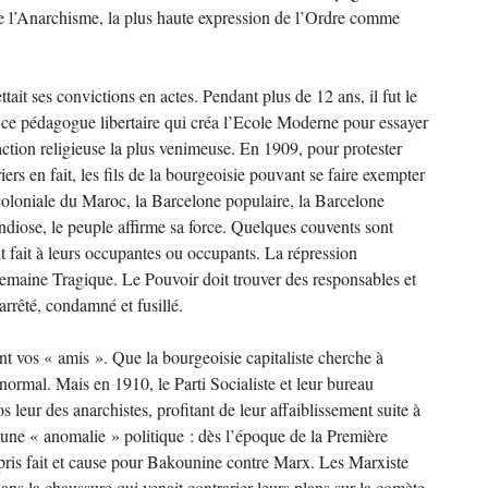
de l’Anarchisme, la plus haute expression de l’Ordre comme
ait ses convictions en actes. Pendant plus de 12 ans, il fut le
 ce pédagogue libertaire qui créa l’Ecole Moderne pour essayer
éaction religieuse la plus venimeuse. En 1909, pour protester
iers en fait, les fils de la bourgeoisie pouvant se faire exempter
coloniale du Maroc, la Barcelone populaire, la Barcelone
ndiose, le peuple affirme sa force. Quelques couvents sont
 fait à leurs occupantes ou occupants. La répression
 Semaine Tragique. Le Pouvoir doit trouver des responsables et
 arrêté, condamné et fusillé.
nt vos « amis ». Que la bourgeoisie capitaliste cherche à
 normal. Mais en 1910, le Parti Socialiste et leur bureau
leur des anarchistes, profitant de leur affaiblissement suite à
té une « anomalie » politique : dès l’époque de la Première
pris fait et cause pour Bakounine contre Marx. Les Marxiste
ans la chaussure qui venait contrarier leurs plans sur la comète