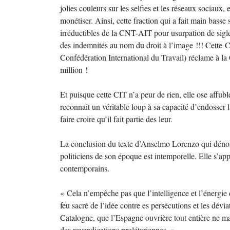
jolies couleurs sur les selfies et les réseaux sociaux
monétiser. Ainsi, cette fraction qui a fait main basse 
irréductibles de la CNT-AIT pour usurpation de sigle, 
des indemnités au nom du droit à l’image !!! Cette
Confédération International du Travail) réclame à
million !
Et puisque cette CIT n’a peur de rien, elle ose aff
reconnait un véritable loup à sa capacité d’endosser 
faire croire qu’il fait partie des leur.
La conclusion du texte d’Anselmo Lorenzo qui déno
politiciens de son époque est intemporelle. Elle s’appl
contemporains.
« Cela n’empêche pas que l’intelligence et l’énergie 
feu sacré de l’idée contre es persécutions et les dév
Catalogne, que l’Espagne ouvrière tout entière ne m
des revendications prolétariennes. »