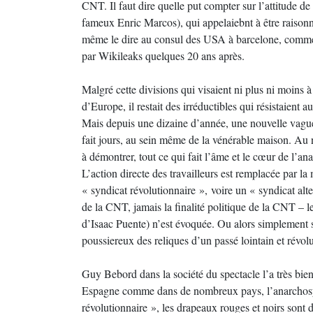
CNT. Il faut dire quelle put compter sur l’attitude de 
fameux Enric Marcos), qui appelaiebnt à être raisonnabl
même le dire au consul des USA à barcelone, comm
par Wikileaks quelques 20 ans après.
Malgré cette divisions qui visaient ni plus ni moins à
d’Europe, il restait des irréductibles qui résistaient a
Mais depuis une dizaine d’année, une nouvelle vague
fait jours, au sein même de la vénérable maison. Au 
à démontrer, tout ce qui fait l’âme et le cœur de l’
L’action directe des travailleurs est remplacée par 
« syndicat révolutionnaire », voire un « syndicat al
de la CNT, jamais la finalité politique de la CNT – 
d’Isaac Puente) n’est évoquée. Ou alors simplement s
poussiereux des reliques d’un passé lointain et révolu
Guy Bebord dans la société du spectacle l’a très bie
Espagne comme dans de nombreux pays, l’anarchosyn
révolutionnaire », les drapeaux rouges et noirs sont