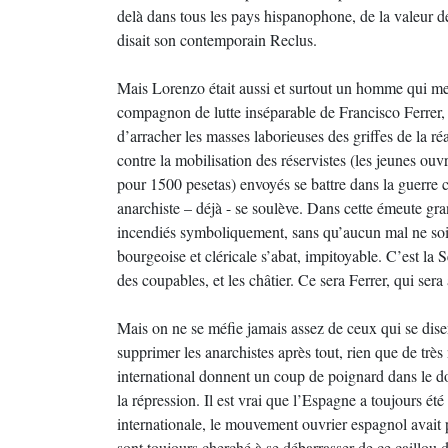
delà dans tous les pays hispanophone, de la valeur 
disait son contemporain Reclus.
Mais Lorenzo était aussi et surtout un homme qui mett
compagnon de lutte inséparable de Francisco Ferrer,
d’arracher les masses laborieuses des griffes de la r
contre la mobilisation des réservistes (les jeunes ouvr
pour 1500 pesetas) envoyés se battre dans la guerre 
anarchiste – déjà - se soulève. Dans cette émeute gra
incendiés symboliquement, sans qu’aucun mal ne soit
bourgeoise et cléricale s’abat, impitoyable. C’est la
des coupables, et les châtier. Ce sera Ferrer, qui sera
Mais on ne se méfie jamais assez de ceux qui se dise
supprimer les anarchistes après tout, rien que de très
international donnent un coup de poignard dans le dos 
la répression. Il est vrai que l’Espagne a toujours é
internationale, le mouvement ouvrier espagnol avait 
sont toujours cherché à se débarrasser de ce caillou d