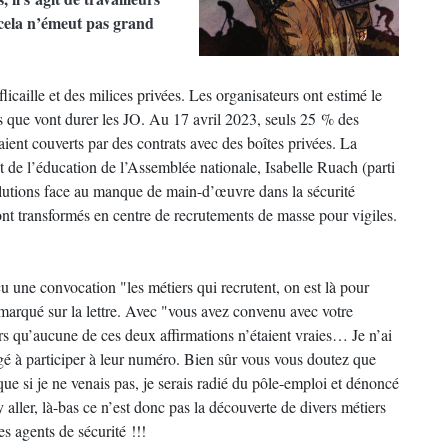
 cela n’émeut pas grand
licaille et des milices privées. Les organisateurs ont estimé le
s que vont durer les JO. Au 17 avril 2023, seuls 25 % des
taient couverts par des contrats avec des boîtes privées. La
et de l’éducation de l’Assemblée nationale, Isabelle Ruach (parti
lutions face au manque de main-d’œuvre dans la sécurité
sont transformés en centre de recrutements de masse pour vigiles.
çu une convocation "les métiers qui recrutent, on est là pour
t marqué sur la lettre. Avec "vous avez convenu avec votre
ors qu’aucune de ces deux affirmations n’étaient vraies… Je n’ai
é à participer à leur numéro. Bien sûr vous vous doutez que
ue si je ne venais pas, je serais radié du pôle-emploi et dénoncé
ller, là-bas ce n’est donc pas la découverte de divers métiers
es agents de sécurité !!!