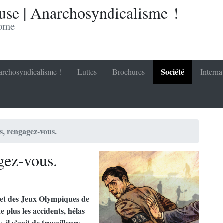
se | Anarchosyndicalisme !
nome
Société
rchosyndicalisme !
Luttes
Brochures
Interna
s, rengagez-vous.
gez-vous.
et des Jeux Olympiques de
e plus les accidents, hélas
il s’agit de travailleurs