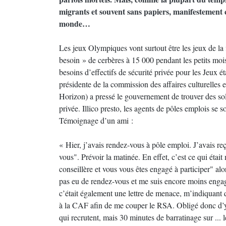
migrants et souvent sans papiers, manifestement
monde…
Les jeux Olympiques vont surtout être les jeux de la f
besoin » de cerbères à 15 000 pendant les petits moi
besoins d’effectifs de sécurité privée pour les Jeux é
présidente de la commission des affaires culturelles 
Horizon) a pressé le gouvernement de trouver des so
privée. Illico presto, les agents de pôles emplois se 
Témoignage d’un ami :
« Hier, j’avais rendez-vous à pôle emploi. J’avais re
vous". Prévoir la matinée. En effet, c’est ce qui étai
conseillère et vous vous êtes engagé à participer" al
pas eu de rendez-vous et me suis encore moins engag
c’était également une lettre de menace, m’indiquant q
à la CAF afin de me couper le RSA. Obligé donc d’y a
qui recrutent, mais 30 minutes de barratinage sur ... l