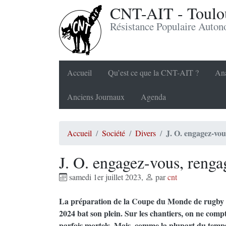
CNT-AIT - Toulou
Résistance Populaire Auto
Accueil
Qu’est ce que la CNT-AIT ?
Ana
Anciens Journaux
Agenda
J. O. engagez-vou
Accueil
Société
Divers
J. O. engagez-vous, renga
samedi 1er juillet 2023
,
par
cnt
La préparation de la Coupe du Monde de rugby 
2024 bat son plein. Sur les chantiers, on ne compt
parfois mortels. Mais, comme la plupart du temps, 