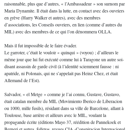
raisonnable, plus que d’autres, « l’Ambassadeur » son surnom par
Maria Dynamite. Il était dans la lutte, en contact avec des ouvriers
en grève (Harry Walker et autres), avec des membres
d’associations, les Conseils ouvriers, en lien (comme d’autres du
MIL) avec des membres de ce qui l’on dénommera OLLA.
Mais il fut impossible de le faire évader.
Le garroter, c’était le vouloir « quinqui » (voyou) ; d’ailleurs le
même jour que lui fut exécuté comme lui à Taragone un autre soi-
disant assassin de garde civil (à l’identité sciemment fausse : ni
apatride, ni Polonais, qui ne s’appelait pas Heinz Chez, et était
Allemand de l’Est).
Salvador, « el Metge » comme je l’ai connu, Gustave, Gustavo,
était catalan membre du MIL (Movimiento Iberico de Liberacion
ou 1000, mille fusils), résidant dans sa ville de Barcelone, allant à
Toulouse, base arrière et ailleurs avec le MIL, voulant la
propagande écrite (éditions Mayo 37, réédition de Pannekoek et
Berneri et autres, folletos, revues CIA -Conspiracion Internacional