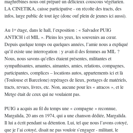
maghrébines nous ont préparé un délicieux couscous végétarien.
LA CINETIKA, caisse participative - on récolte des tracts, des
infos, large public de tout âge (donc ouf plein de jeunes ici aussi).
Au 1ᵉʳ étage, dans le hall, l’exposition : « Salvador PUIG
ANTICH i el MIL ». Pleins les yeux, les souvenirs au cœur.
Depuis quelque temps ou quelques années, l’amie nous a expliqué
qu’il existe une interrogation : y avait-il des femmes au MIL ?
Nous, nous savons qu’elles étaient présentes, militantes et
sympathisantes, amantes, aimantes, amies, relations, compagnes,
participantes, complices – locations autos, appartements ici et là
(Toulouse et Barcelone) repérages de lieux, portages de matériels,
tracts, revues, livres, etc. Non, aucune pour les « atracos », et le
Metge était de ceux qui ne voulaient pas.
PUIG a acquis au fil du temps une « compagne » reconnue,
Margalida, 20 ans en 1974, qui a une chanson dédiée, Margalida.
Il lui a écrit pendant sa détention. Lui, tel que nous l’avons cotoyé,
que je l’ai cotoyé, disait ne pas vouloir s’engager - militant, le