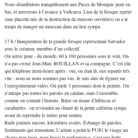
Nous déambulons tranquillement aux Puces de Montjuic juste en
bas, et arriverons à l’avance à Vallcarca. Lieu de la fresque repéré
(une placette née de la destruction de maisons ouvrières) on a le
temps de manger un morceau dans un lieu sympa.
17 h / Inauguration de la grande fresque représentant Salvador
avec le créateur, membre d’un collectif.
On arrive juste - du monde, 60 à 100 personnes sous le vent. On
n’a pas croisé Jean-Marc ROUILLAN et sa compagne. C’est elle
qui téléphone demi-heure après : oui, on était là, eux repartis très
vite - nous ne nous sommes pas vus. Je suis sûre de figurer sur
l’enregistrement vidéo. On parlé 3 personnes dont le peintre. On
n’attrape pas toutes les paroles en catalan, mais l’ensemble,
comme on connaît l’histoire. Bière ou tisane d’hibiscus et
cacahuètes - on reviendra au chaud de la petite cafétéria sympa
avant de reprendre le métro pour rentrer.
Rude journée encore, kilomètres avalés. Échange de paroles.
Sentiments qui remontent. L’artiste a peint le PUIG le visage un
chouia trop large, mais bravo la performance, c’est une belle