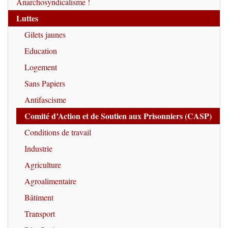
Anarchosyndicalisme !
Luttes
Gilets jaunes
Education
Logement
Sans Papiers
Antifascisme
Comité d’Action et de Soutien aux Prisonniers (CASP)
Conditions de travail
Industrie
Agriculture
Agroalimentaire
Bâtiment
Transport