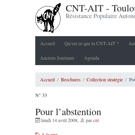
CNT-AIT - Toulou
Résistance Populaire Auto
Accueil
Qu’est ce que la CNT-AIT ?
Ana
Anciens Journaux
Agenda
Po
Accueil
Brochures
Collection stratégie
N° 33
Pour l’abstention
lundi 14 avril 2008
,
par
cnt
A la une