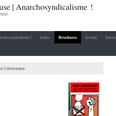
se | Anarchosyndicalisme !
nome
Brochures
rchosyndicalisme !
Luttes
Société
Intern
ur l’abstention