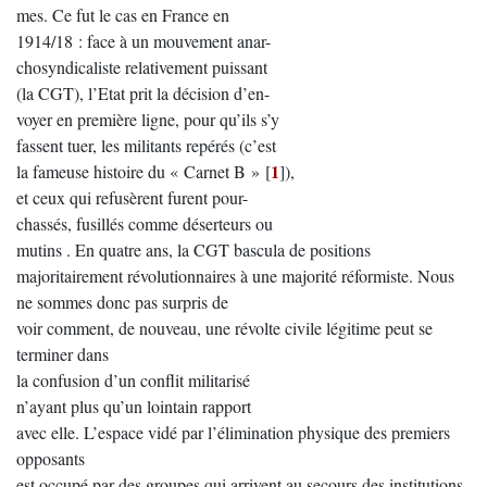
mes. Ce fut le cas en France en
1914/18 : face à un mouvement anar-
chosyndicaliste relativement puissant
(la CGT), l’Etat prit la décision d’en-
voyer en première ligne, pour qu’ils s’y
fassent tuer, les militants repérés (c’est
1
la fameuse histoire du « Carnet B »
[
]
),
et ceux qui refusèrent furent pour-
chassés, fusillés comme déserteurs ou
mutins . En quatre ans, la CGT bascula de positions
majoritairement révolutionnaires à une majorité réformiste. Nous
ne sommes donc pas surpris de
voir comment, de nouveau, une révolte civile légitime peut se
terminer dans
la confusion d’un conflit militarisé
n’ayant plus qu’un lointain rapport
avec elle. L’espace vidé par l’élimination physique des premiers
opposants
est occupé par des groupes qui arrivent au secours des institutions