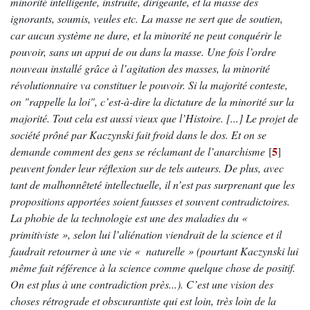
minorité intelligente, instruite, dirigeante, et la masse des
ignorants, soumis, veules etc. La masse ne sert que de soutien,
car aucun système ne dure, et la minorité ne peut conquérir le
pouvoir, sans un appui de ou dans la masse. Une fois l’ordre
nouveau installé grâce à l’agitation des masses, la minorité
révolutionnaire va constituer le pouvoir. Si la majorité conteste,
on "rappelle la loi", c’est-à-dire la dictature de la minorité sur la
majorité. Tout cela est aussi vieux que l’Histoire. [...] Le projet de
société prôné par Kaczynski fait froid dans le dos. Et on se
5
demande comment des gens se réclamant de l’anarchisme
[
]
peuvent fonder leur réflexion sur de tels auteurs. De plus, avec
tant de malhonnêteté intellectuelle, il n’est pas surprenant que les
propositions apportées soient fausses et souvent contradictoires.
La phobie de la technologie est une des maladies du «
primitiviste », selon lui l’aliénation viendrait de la science et il
faudrait retourner à une vie « naturelle » (pourtant Kaczynski lui
même fait référence à la science comme quelque chose de positif.
On est plus à une contradiction près...). C’est une vision des
choses rétrograde et obscurantiste qui est loin, très loin de la