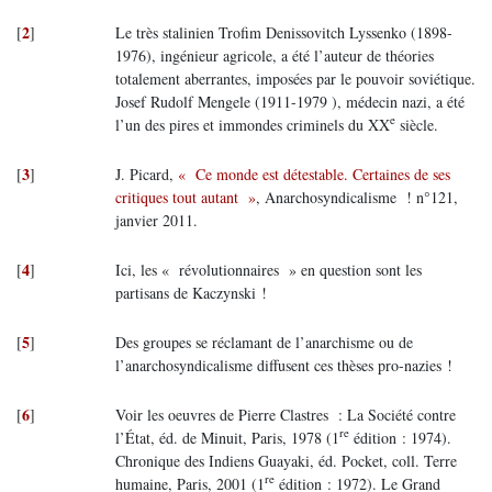
2
[
]
Le très stalinien Trofim Denissovitch Lyssenko (1898-
1976), ingénieur agricole, a été l’auteur de théories
totalement aberrantes, imposées par le pouvoir soviétique.
Josef Rudolf Mengele (1911-1979 ), médecin nazi, a été
e
l’un des pires et immondes criminels du XX
siècle.
3
[
]
J. Picard,
« Ce monde est détestable. Certaines de ses
critiques tout autant »
, Anarchosyndicalisme ! n°121,
janvier 2011.
4
[
]
Ici, les « révolutionnaires » en question sont les
partisans de Kaczynski !
5
[
]
Des groupes se réclamant de l’anarchisme ou de
l’anarchosyndicalisme diffusent ces thèses pro-nazies !
6
[
]
Voir les oeuvres de Pierre Clastres : La Société contre
re
l’État, éd. de Minuit, Paris, 1978 (1
édition : 1974).
Chronique des Indiens Guayaki, éd. Pocket, coll. Terre
re
humaine, Paris, 2001 (1
édition : 1972). Le Grand