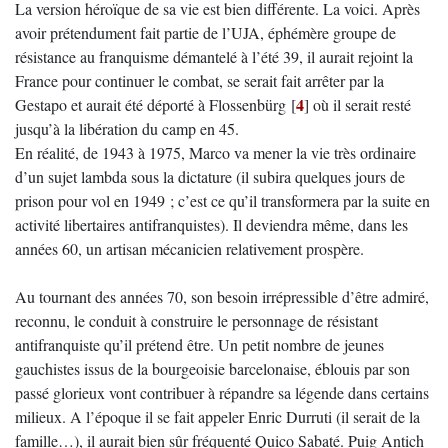
La version héroïque de sa vie est bien différente. La voici. Après
avoir prétendument fait partie de l’UJA, éphémère groupe de
résistance au franquisme démantelé à l’été 39, il aurait rejoint la
France pour continuer le combat, se serait fait arrêter par la
4
Gestapo et aurait été déporté à Flossenbürg
[
]
où il serait resté
jusqu’à la libération du camp en 45.
En réalité, de 1943 à 1975, Marco va mener la vie très ordinaire
d’un sujet lambda sous la dictature (il subira quelques jours de
prison pour vol en 1949 ; c’est ce qu’il transformera par la suite en
activité libertaires antifranquistes). Il deviendra même, dans les
années 60, un artisan mécanicien relativement prospère.
Au tournant des années 70, son besoin irrépressible d’être admiré,
reconnu, le conduit à construire le personnage de résistant
antifranquiste qu’il prétend être. Un petit nombre de jeunes
gauchistes issus de la bourgeoisie barcelonaise, éblouis par son
passé glorieux vont contribuer à répandre sa légende dans certains
milieux. A l’époque il se fait appeler Enric Durruti (il serait de la
famille…), il aurait bien sûr fréquenté Quico Sabaté. Puig Antich