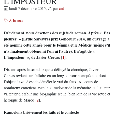
L’IMPOSTEUR
lundi 7 décembre 2015
,
par
cnt
A la une
Décidément, nous devenons des sujets de roman. Après « Pas
pleurer » (Lydie Salvayre) prix Goncourt 2014, un ouvrage a
été nominé cette année pour le Fémina et le Médicis (même s’il
n’a finalement obtenu ni l’un ni l’autre). Il s’agit de «
L’imposteur », de Javier Cercas
1
[
]
.
Dix ans après le scandale qui a défrayé la chronique, Javier
Cercas revient sur l’affaire en un long « roman-enquête » dont
l’objectif avoué est de démêler le vrai du faux. Au cours de
nombreux entretiens avec la « rock-star de la mémoire », l’auteur
va tenter d’établir une biographie réelle, bien loin de la vie rêvée et
2
héroïque de Marco
[
]
.
Rappelons brièvement les faits et le contexte