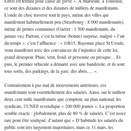
Eiffel est fermée pour cause de grève ». A Marseille, à Toulouse,
ce sont des dizaines et des dizaines de milliers de manifestants.
L’onde de choc traverse tout le pays, même des villes qui
manifestent habituellement peu (Strasbourg : 8 000 manifestants),
même de petites communes (Guéret : 1 500 manifestants, du
jamais vu). Partout, c’est la même (bonne) surprise, malgré « l’air
du temps », c’est l’affluence : « 10h15, Bayonne place St Ursule,
venu manifester avec des convaincus de l’injustice de cette loi,
grand désespoir. Pluie, vent, froid, et personne ou presque… Et
puis, le premier véhicule a démarré avec une banderole, et ils sont
tous sortis, des parkings, de la gare, des abris,… ».
Contrairement à pas mal de mouvements antérieurs, ces
manifestants sont essentiellement des salariés. Ainsi, sur le million
deux cent mille manifestants que comptent, au plan national, les
syndicats, l’UNEF revendique « 200 000 jeunes ». La proportion
semble exacte : globalement, plus de 80 % de salariés. C’est assez
rare pour être souligné, d’autant que « D’habitude les salariés du
public sont très largement majoritaires, mais ce 31 mars, les