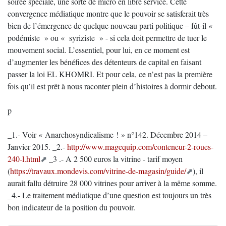
soirée spéciale, une sorte de micro en libre service. Cette
convergence médiatique montre que le pouvoir se satisferait très
bien de l’émergence de quelque nouveau parti politique – fût-il «
podémiste » ou « syriziste » - si cela doit permettre de tuer le
mouvement social. L’essentiel, pour lui, en ce moment est
d’augmenter les bénéfices des détenteurs de capital en faisant
passer la loi EL KHOMRI. Et pour cela, ce n’est pas la première
fois qu’il est prêt à nous raconter plein d’histoires à dormir debout.
p
_1.- Voir « Anarchosyndicalisme ! » n°142. Décembre 2014 –
Janvier 2015. _2.-
http://www.magequip.com/conteneur-2-roues-
240-l.html
_3 .- A 2 500 euros la vitrine - tarif moyen
(
https://travaux.mondevis.com/vitrine-de-magasin/guide/
), il
aurait fallu détruire 28 000 vitrines pour arriver à la même somme.
_4.- Le traitement médiatique d’une question est toujours un très
bon indicateur de la position du pouvoir.