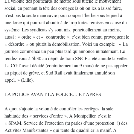
La volonté des politicards de mettre sous tutelle le mouvement
social, en prenant la tête des cortèges là où on les a laissé faire,
n’est pas la seule manœuvre pour couper l’herbe sous le pied à
une force qui pourrait aboutir à de trop fortes remises en cause du
système. Les syndicats s’y sont mis, ponctuellement au moins,
aussi : « ordre » et « contrordre », c’est bien connu provoquent le
« désordre » ou plutôt la démobilisation. Voici un exemple : « La
journée commence un peu plus tard qu’annoncé initialement. Le
rendez-vous à 5h30 au dépôt de train SNCF a été annulé la veille.
La CGT avait décidé (contrairement au 9 mars) de ne pas appeler
au piquet de grève, et Sud Rail avait finalement annulé son
appel. » (Lille).
LA POLICE AVANT LA POLICE… ET APRES
A quoi s’ajoute la volonté de contrôler les cortèges, la sale
habitude des « services d’ordre ». A Montpellier, c’est le
« SPAM, Service de Protection (tu parles d’une protection !) des
Activités Manifestantes » qui tente de quadriller la manif. A