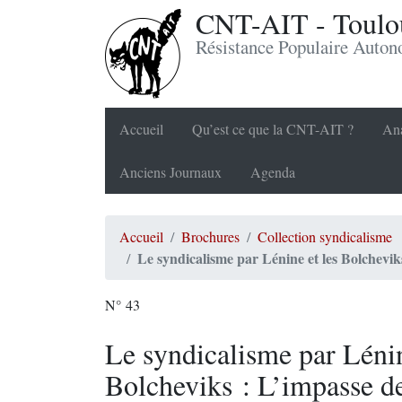
CNT-AIT - Toulou
Résistance Populaire Auto
Accueil
Qu’est ce que la CNT-AIT ?
Ana
Anciens Journaux
Agenda
Accueil
Brochures
Collection syndicalisme
Le syndicalisme par Lénine et les Bolchevi
N° 43
Le syndicalisme par Lénin
Bolcheviks : L’impasse de