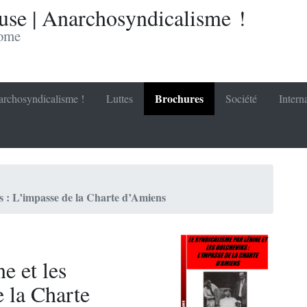
se | Anarchosyndicalisme !
nome
Brochures
rchosyndicalisme !
Luttes
Société
Intern
ks : L’impasse de la Charte d’Amiens
e et les
 la Charte