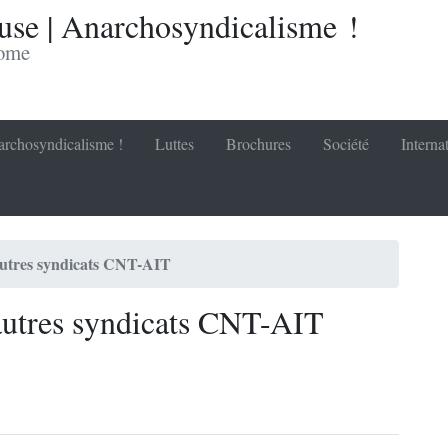
se | Anarchosyndicalisme !
nome
rchosyndicalisme !
Luttes
Brochures
Société
Interna
 autres syndicats CNT-AIT
 autres syndicats CNT-AIT