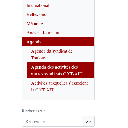
International
Réflexions
Mémoire
Anciens Journaux
Agenda
Agenda du syndicat de
Toulouse
Agenda des activités des
autres syndicats CNT-AIT
Activités auxquelles s’associent
la CNT AIT
Rechercher :
>>