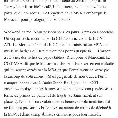
forme de la CGT municipale, mais celle du Secours populaire
"envoyé par la mairie" : café, huile, sucre, riz au lait à volonté,
pâtes, et du couscous ! Le Cégétiste de la MSA a embarqué le
Marocain pour photographier son taudis.
Week-end calme. Nous passons tous les jours. Après ça s’accélère.
Un copain a été reconnu par la CGT comme étant de la CNT-
AIT. Le Montpelliérain de la CGT et l’administrateur MSA ont
mis leurs badges qu’ils n’avaient pas portés jusque là !... L’argent
a été viré, des fiches de paye établies. Rien pour le Marocain. Le
CGT-MSA dit que le Marocain a des retards de versement maladie
qui lui seront versés par la MSA et que l’employeur ne verse pas
beaucoup de cotisations... Mais ça gueule de nouveau, à l’un il
manque 1000 euros, à l’autre 2000. Renégociations CGT-
ouvriers-employeur : les heures supplémentaires sont payées sous
forme de primes de panier et de trajets (certains habitent sur
place...). Nous faisons valoir que les heures supplémentaires qui
ne figurent pas sur les bulletins sont autant de moins de déclaré à
la MSA et donc comptabilisées en moins pour leur maladie-