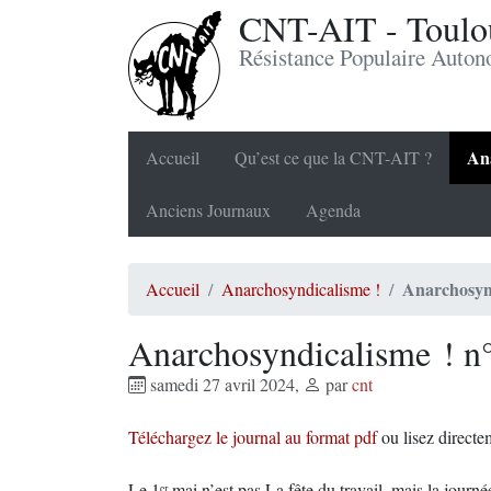
CNT-AIT - Toulou
Résistance Populaire Auto
Ana
Accueil
Qu’est ce que la CNT-AIT ?
Anciens Journaux
Agenda
Anarchosynd
Accueil
Anarchosyndicalisme !
Anarchosyndicalisme ! n
samedi 27 avril 2024
,
par
cnt
Téléchargez le journal au format pdf
ou lisez directem
Le 1ᵉʳ mai n’est pas La fête du travail, mais la journé