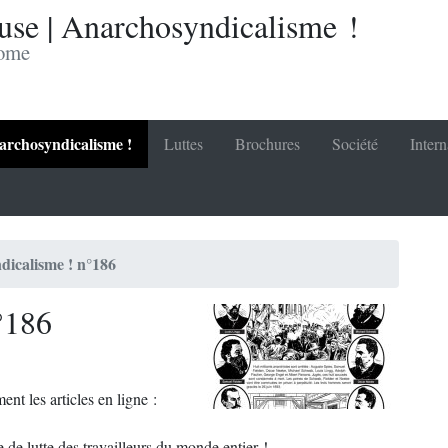
se | Anarchosyndicalisme !
nome
rchosyndicalisme !
Luttes
Brochures
Société
Intern
icalisme ! n°186
°186
ent les articles en ligne :
e de lutte des travailleurs du monde entier !