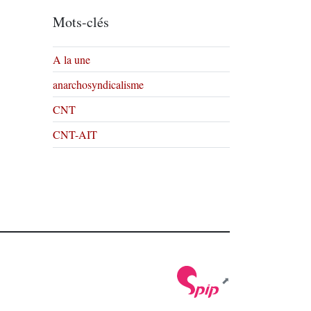
Mots-clés
A la une
anarchosyndicalisme
CNT
CNT-AIT