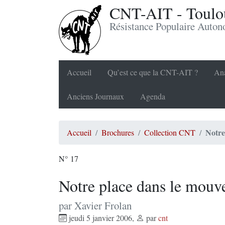
CNT-AIT - Toulou
Résistance Populaire Auto
Accueil
Qu’est ce que la CNT-AIT ?
Ana
Anciens Journaux
Agenda
Notre
Accueil
Brochures
Collection CNT
N° 17
Notre place dans le mouv
par Xavier Frolan
jeudi 5 janvier 2006
,
par
cnt