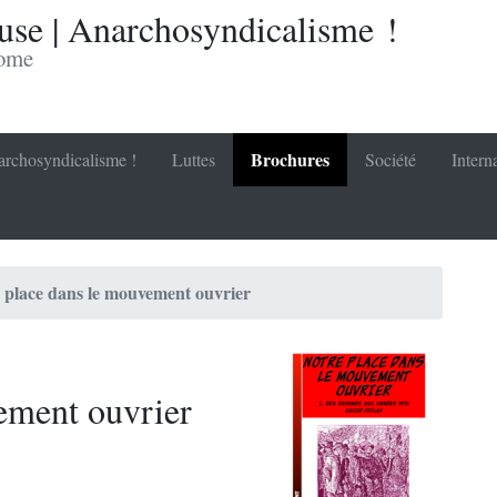
se | Anarchosyndicalisme !
nome
Brochures
rchosyndicalisme !
Luttes
Société
Intern
 place dans le mouvement ouvrier
ement ouvrier