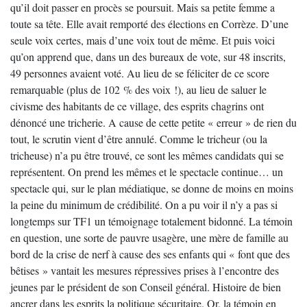
qu’il doit passer en procès se poursuit. Mais sa petite femme a
toute sa tête. Elle avait remporté des élections en Corrèze. D’une
seule voix certes, mais d’une voix tout de même. Et puis voici
qu’on apprend que, dans un des bureaux de vote, sur 48 inscrits,
49 personnes avaient voté. Au lieu de se féliciter de ce score
remarquable (plus de 102 % des voix !), au lieu de saluer le
civisme des habitants de ce village, des esprits chagrins ont
dénoncé une tricherie. A cause de cette petite « erreur » de rien du
tout, le scrutin vient d’être annulé. Comme le tricheur (ou la
tricheuse) n’a pu être trouvé, ce sont les mêmes candidats qui se
représentent. On prend les mêmes et le spectacle continue… un
spectacle qui, sur le plan médiatique, se donne de moins en moins
la peine du minimum de crédibilité. On a pu voir il n’y a pas si
longtemps sur TF1 un témoignage totalement bidonné. La témoin
en question, une sorte de pauvre usagère, une mère de famille au
bord de la crise de nerf à cause des ses enfants qui « font que des
bêtises » vantait les mesures répressives prises à l’encontre des
jeunes par le président de son Conseil général. Histoire de bien
ancrer dans les esprits la politique sécuritaire. Or, la témoin en