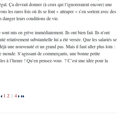
 légal. Ça devrait donner (à ceux qui l’ignoreraient encore) une
rons les rares fois où ils se font « attraper » s’en sortent avec des
en danger leurs conditions de vie.
 sont mis en grève immédiatement. Ils ont bien fait. Ils n’ont
té relativement substantielle lui a été versée. Que les salariés se
déjà une nouveauté et un grand pas. Mais il faut aller plus loin :
 le monde. S’agissant de commerçants, une bonne petite
les à l’heure ! Qu’en pensez-vous ? C’est une idée pour la
3
1
2
4