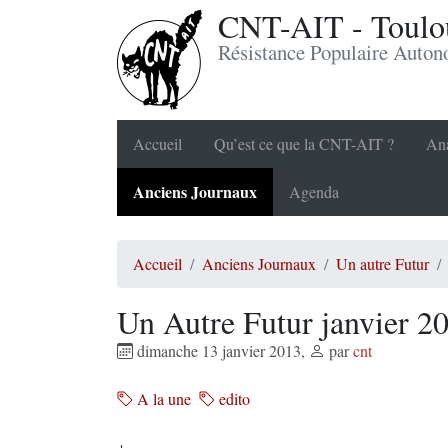
CNT-AIT - Toulou
Résistance Populaire Auto
Accueil
Qu’est ce que la CNT-AIT ?
Ana
Anciens Journaux
Agenda
Accueil
Anciens Journaux
Un autre Futur
Un Autre Futur janvier 2
dimanche 13 janvier 2013
,
par
cnt
A la une
edito
+