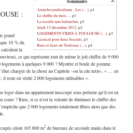
Sommaire
Anarchosyndicalisme : Les (…)
, p1
OUSE :
Le chiffre du mois…
, p1
La société sans hiérarchie
, p2
Jeudi 13 décembre 2012
, p2
LOGEMENTS VIDES À TOULOUSE (…)
, p3
le grand
Licencié pour deux biscuits
, p3
esque 10 % du
Rues et lieux de Toulouse (…)
, p4
 calculent la
% environ), ce qui représente tout de même le joli chiffre de 9 000
0 logements à quelques 9 000 ? Mystère et boule de gomme.
’élue chargée de la chose au Capitole –on la cite texto-, « … en
c. il reste en vérité 2 000 logements utilisables ».
 loger dans un appartement inoccupé sous prétexte qu’il est en
 cours ? Rien, si ce n’est la volonté de diminuer le chiffre des
’empêche que 2 000 logements totalement libres alors que des
le.
2
ccupés (dont 165 800 m
de bureaux de seconde main) dans le