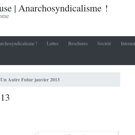
se | Anarchosyndicalisme !
nome
rchosyndicalisme !
Luttes
Brochures
Société
Interna
Un Autre Futur janvier 2013
013