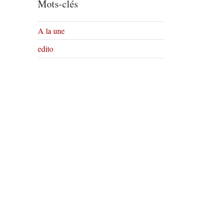
Mots-clés
A la une
edito