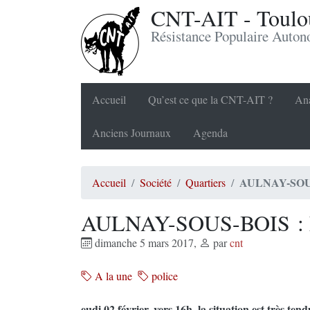
CNT-AIT - Toulou
Résistance Populaire Auto
Accueil
Qu’est ce que la CNT-AIT ?
Ana
Anciens Journaux
Agenda
AULNAY-SOU
Accueil
Société
Quartiers
AULNAY-SOUS-BOIS :
dimanche 5 mars 2017
,
par
cnt
A la une
police
eudi 02 février, vers 16h, la situation est très ten