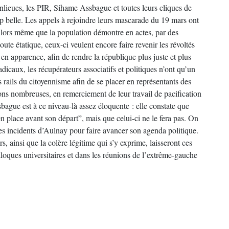
anlieues, les PIR, Sihame Assbague et toutes leurs cliques de
rop belle. Les appels à rejoindre leurs mascarade du 19 mars ont
. Alors même que la population démontre en actes, par des
 toute étatique, ceux-ci veulent encore faire revenir les révoltés
 en apparence, afin de rendre la république plus juste et plus
dicaux, les récupérateurs associatifs et politiques n’ont qu’un
es rails du citoyennisme afin de se placer en représentants des
ions nombreuses, en remerciement de leur travail de pacification
bague est à ce niveau-là assez éloquente : elle constate que
n place avant son départ”, mais que celui-ci ne le fera pas. On
 des incidents d’Aulnay pour faire avancer son agenda politique.
rs, ainsi que la colère légitime qui s’y exprime, laisseront ces
olloques universitaires et dans les réunions de l’extrême-gauche