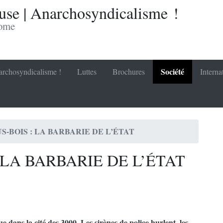
se | Anarchosyndicalisme !
nome
Société
rchosyndicalisme !
Luttes
Brochures
Interna
S-BOIS : LA BARBARIE DE L’ÉTAT
 LA BARBARIE DE L’ÉTAT
due dans la cité des 3000. Les sirènes de police hurlent, les