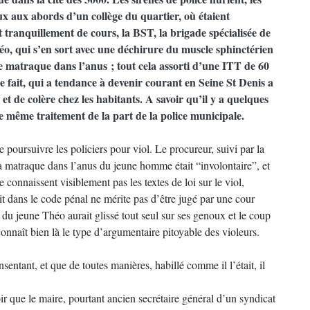
ux aux abords d’un collège du quartier, où étaient
t tranquillement de cours, la BST, la brigade spécialisée de
éo, qui s’en sort avec une déchirure du muscle sphinctérien
e matraque dans l’anus ; tout cela assorti d’une ITT de 60
Ce fait, qui a tendance à devenir courant en Seine St Denis a
t de colère chez les habitants. A savoir qu’il y a quelques
le même traitement de la part de la police municipale.
e poursuivre les policiers pour viol. Le procureur, suivi par la
la matraque dans l’anus du jeune homme était “involontaire”, et
 connaissent visiblement pas les textes de loi sur le viol,
t dans le code pénal ne mérite pas d’être jugé par une cour
 du jeune Théo aurait glissé tout seul sur ses genoux et le coup
connaît bien là le type d’argumentaire pitoyable des violeurs.
sentant, et que de toutes manières, habillé comme il l’était, il
ir que le maire, pourtant ancien secrétaire général d’un syndicat