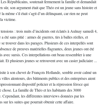
z Les Républicains, soutenait fermement la famille et demandait
ien sûr, son argument était que Théo est un jeune sans histoire et
 la même s’il était s’agit d’un délinquant, car rien ne peut
 la victime.
s tensions : trois nuits d’incidents ont éclatés à Aulnay samedi 4,
 été sans pitié : armes de guerres, tirs à balles réelles, et
 se trouver dans les parages. Plusieurs de ces interpellés sont
absence de preuves matérielles flagrantes, deux jeunes ont été
is avec sursis. Ces interpellations ont beau ressembler à une
fait. Et plusieurs jeunes se retrouvent avec un casier judiciaire ...
isite à son chevet de François Hollande, semble avoir calmé un
villes alentours, des bâtiments publics et des entreprises aient
mpressionnant dispositif policier et la répression féroce qui
 chose. La famille de Théo et les habitants des 3000
. Cependant, les différentes interviews données par les
s sur les suites que pourrait obtenir cette affaire.