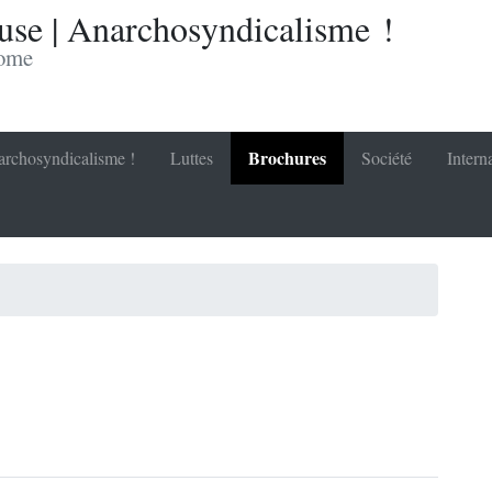
se | Anarchosyndicalisme !
nome
Brochures
rchosyndicalisme !
Luttes
Société
Intern