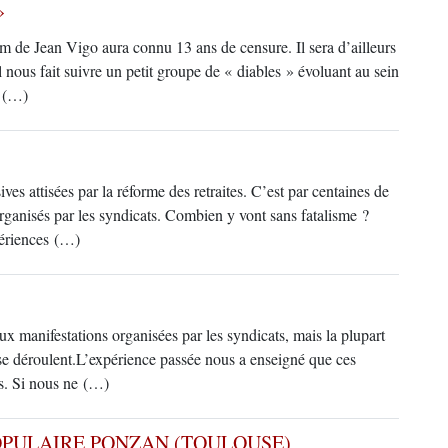
»
ilm de Jean Vigo aura connu 13 ans de censure. Il sera d’ailleurs
Il nous fait suivre un petit groupe de « diables » évoluant au sein
n (…)
ves attisées par la réforme des retraites. C’est par centaines de
rganisés par les syndicats. Combien y vont sans fatalisme ?
périences (…)
x manifestations organisées par les syndicats, mais la plupart
i se déroulent.L’expérience passée nous a enseigné que ces
es. Si nous ne (…)
PULAIRE PONZAN (TOULOUSE)