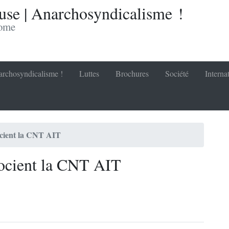
se | Anarchosyndicalisme !
nome
rchosyndicalisme !
Luttes
Brochures
Société
Interna
socient la CNT AIT
socient la CNT AIT