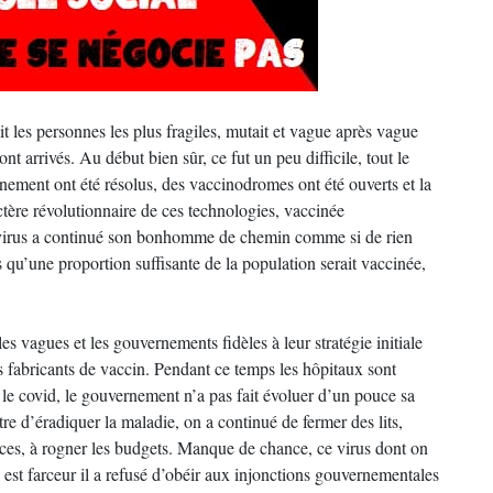
 les personnes les plus fragiles, mutait et vague après vague
nt arrivés. Au début bien sûr, ce fut un peu difficile, tout le
ement ont été résolus, des vaccinodromes ont été ouverts et la
actère révolutionnaire de ces technologies, vaccinée
e virus a continué son bonhomme de chemin comme si de rien
s qu’une proportion suffisante de la population serait vaccinée,
es vagues et les gouvernements fidèles à leur stratégie initiale
 fabricants de vaccin. Pendant ce temps les hôpitaux sont
 le covid, le gouvernement n’a pas fait évoluer d’un pouce sa
tre d’éradiquer la maladie, on a continué de fermer des lits,
ices, à rogner les budgets. Manque de chance, ce virus dont on
’il est farceur il a refusé d’obéir aux injonctions gouvernementales