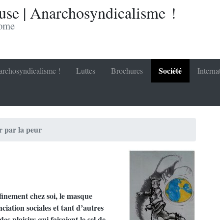
se | Anarchosyndicalisme !
nome
Société
rchosyndicalisme !
Luttes
Brochures
Interna
 par la peur
finement chez soi, le masque
nciation sociales et tant d’autres
es plaisirs qui faisaient le sel de