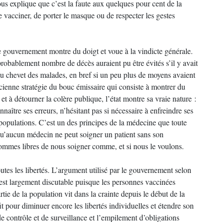
s explique que c’est la faute aux quelques pour cent de la
e vacciner, de porter le masque ou de respecter les gestes
e gouvernement montre du doigt et voue à la vindicte générale.
obablement nombre de décès auraient pu être évités s’il y avait
au chevet des malades, en bref si un peu plus de moyens avaient
cienne stratégie du bouc émissaire qui consiste à montrer du
 à détourner la colère publique, l’état montre sa vraie nature :
naître ses erreurs, n’hésitant pas si nécessaire à enfreindre ses
s populations. C’est un des principes de la médecine que toute
 qu’aucun médecin ne peut soigner un patient sans son
ommes libres de nous soigner comme, et si nous le voulons.
toutes les libertés. L’argument utilisé par le gouvernement selon
» est largement discutable puisque les personnes vaccinées
tie de la population vit dans la crainte depuis le début de la
it pour diminuer encore les libertés individuelles et étendre son
 contrôle et de surveillance et l’empilement d’obligations