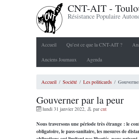
CNT-AIT - Toulou
Résistance Populaire Auto
Accueil
Qu’est ce que la CNT-AIT ?
Ana
Anciens Journaux
Agenda
Gouverner
Accueil
Société
Les politicards
Gouverner par la peur
lundi 31 janvier 2022
,
par
cnt
Nous traversons une période très étrange : le con
obligatoire, le pass-sanitaire, les mesures de dista
obligations qui limitent nos libertés, nous privent d