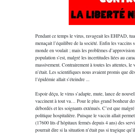
Pendant ce temps le virus, ravageait les EHPAD, tuait
menaçait l’équilibre de la société. Enfin les vaccins so
monde en voulait ; mais les problèmes d’approvisionn
population s’est, malgré les incertitudes liées au car
massivement. Contrairement à toutes les attentes, l
n’était. Les scientifiques nous avaient promis que dè
l’épidémie allait s’éteindre ...
Espoir déçu, le virus s’adapte, mute, lance de nouvell
vaccinent à tout va… Pour le plus grand bonheur des
débordés et les soignants exténués. C’est que malgré
politique hospitalière. Puisque le vaccin allait permet
(17600 lits d’hôpitaux fermés depuis 4 ans) des serv
pourrait dire si la situation n’était pas si tragique qu