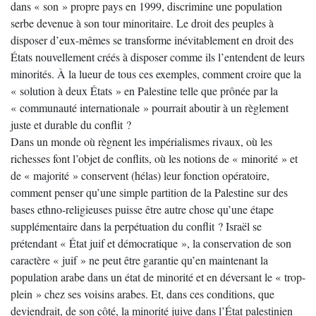
dans « son » propre pays en 1999, discrimine une population
serbe devenue à son tour minoritaire. Le droit des peuples à
disposer d’eux-mêmes se transforme inévitablement en droit des
États nouvellement créés à disposer comme ils l’entendent de leurs
minorités. À la lueur de tous ces exemples, comment croire que la
« solution à deux États » en Palestine telle que prônée par la
« communauté internationale » pourrait aboutir à un règlement
juste et durable du conflit ?
Dans un monde où règnent les impérialismes rivaux, où les
richesses font l’objet de conflits, où les notions de « minorité » et
de « majorité » conservent (hélas) leur fonction opératoire,
comment penser qu’une simple partition de la Palestine sur des
bases ethno-religieuses puisse être autre chose qu’une étape
supplémentaire dans la perpétuation du conflit ? Israël se
prétendant « État juif et démocratique », la conservation de son
caractère « juif » ne peut être garantie qu’en maintenant la
population arabe dans un état de minorité et en déversant le « trop-
plein » chez ses voisins arabes. Et, dans ces conditions, que
deviendrait, de son côté, la minorité juive dans l’État palestinien