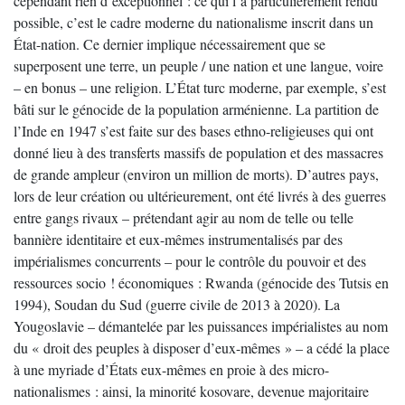
cependant rien d’exceptionnel : ce qui l’a particulièrement rendu
possible, c’est le cadre moderne du nationalisme inscrit dans un
État-nation. Ce dernier implique nécessairement que se
superposent une terre, un peuple / une nation et une langue, voire
– en bonus – une religion. L’État turc moderne, par exemple, s’est
bâti sur le génocide de la population arménienne. La partition de
l’Inde en 1947 s’est faite sur des bases ethno-religieuses qui ont
donné lieu à des transferts massifs de population et des massacres
de grande ampleur (environ un million de morts). D’autres pays,
lors de leur création ou ultérieurement, ont été livrés à des guerres
entre gangs rivaux – prétendant agir au nom de telle ou telle
bannière identitaire et eux-mêmes instrumentalisés par des
impérialismes concurrents – pour le contrôle du pouvoir et des
ressources socio ! économiques : Rwanda (génocide des Tutsis en
1994), Soudan du Sud (guerre civile de 2013 à 2020). La
Yougoslavie – démantelée par les puissances impérialistes au nom
du « droit des peuples à disposer d’eux-mêmes » – a cédé la place
à une myriade d’États eux-mêmes en proie à des micro-
nationalismes : ainsi, la minorité kosovare, devenue majoritaire