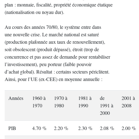
plan : monnaie, fiscalité, propriété économique étatique
(nationalisation ou noyau dur).
Au cours des années 70/80, le système entre dans
une nouvelle crise. Le marché national est saturé
(production plafonnée aux taux de renouvellement),
soit obsolescent (produit dépassé), étroit (trop de
concurrence et pas assez de demande pour rentabiliser
l’investissement), peu porteur (faible pouvoir
d’achat global). Résultat : certains secteurs périclitent.
Ainsi, pour l’UE (ex-CEE) en moyenne annuelle :
Années
1960 à
1970 à
1981 à
de
2001 à
1970
1980
1990
1991 à
2008
2000
PIB
4.70 %
2.20 %
2.30 %
2.08 %
2.00 %