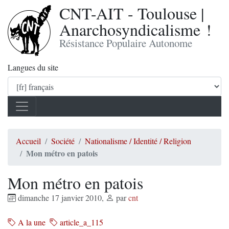
CNT-AIT - Toulouse |
Anarchosyndicalisme !
Résistance Populaire Autonome
Langues du site
Accueil
Société
Nationalisme / Identité / Religion
Mon métro en patois
Mon métro en patois
dimanche 17 janvier 2010
,
par
cnt
A la une
article_a_115