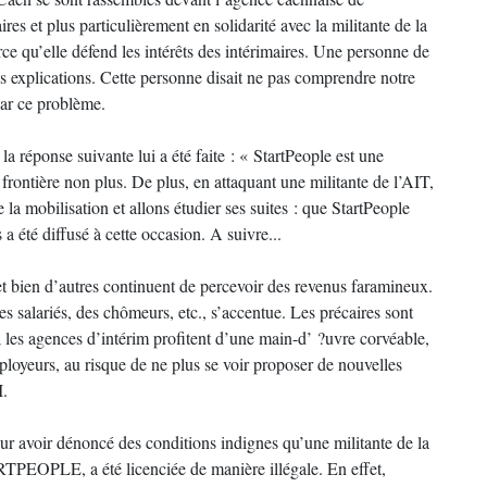
res et plus particulièrement en solidarité avec la militante de la
e qu’elle défend les intérêts des intérimaires. Une personne de
s explications. Cette personne disait ne pas comprendre notre
par ce problème.
a réponse suivante lui a été faite : « StartPeople est une
e frontière non plus. De plus, en attaquant une militante de l’AIT,
la mobilisation et allons étudier ses suites : que StartPeople
a été diffusé à cette occasion. A suivre...
t bien d’autres continuent de percevoir des revenus faramineux.
s salariés, des chômeurs, etc., s’accentue. Les précaires sont
 les agences d’intérim profitent d’une main-d’ ?uvre corvéable,
mployeurs, au risque de ne plus se voir proposer de nouvelles
I.
pour avoir dénoncé des conditions indignes qu’une militante de la
PEOPLE, a été licenciée de manière illégale. En effet,