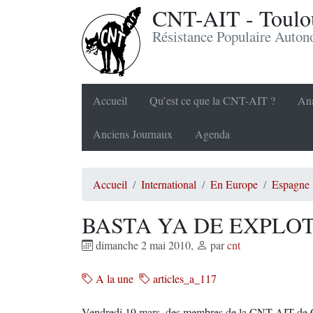
CNT-AIT - Toulou
Résistance Populaire Auto
Accueil
Qu’est ce que la CNT-AIT ?
Ana
Anciens Journaux
Agenda
Accueil
International
En Europe
Espagne
BASTA YA DE EXPLOT
dimanche 2 mai 2010
,
par
cnt
A la une
articles_a_117
Vendredi 19 mars, des membres de la CNT-AIT de Ca