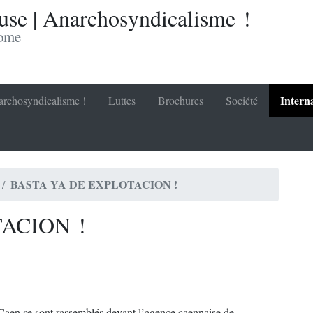
se | Anarchosyndicalisme !
nome
Intern
rchosyndicalisme !
Luttes
Brochures
Société
BASTA YA DE EXPLOTACION !
ACION !
en se sont rassemblés devant l’agence caennaise de