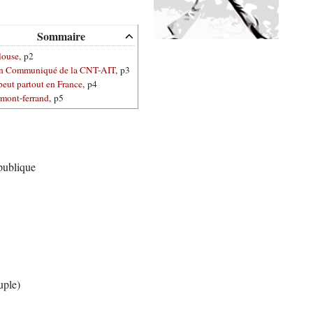
Sommaire
louse
, p2
n Communiqué de la CNT-AIT
, p3
eut partout en France
, p4
rmont-ferrand
, p5
ublique
uple)