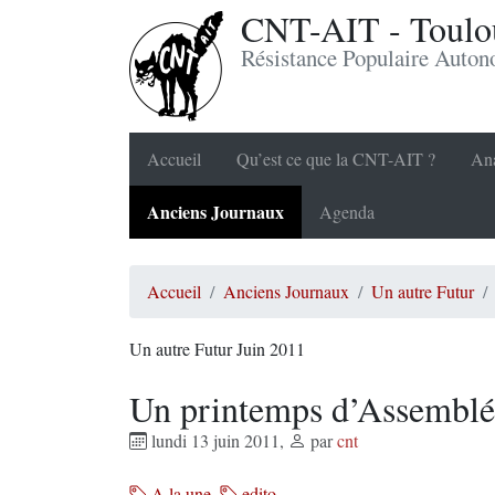
CNT-AIT - Toulou
Résistance Populaire Auto
Accueil
Qu’est ce que la CNT-AIT ?
Ana
Anciens Journaux
Agenda
Accueil
Anciens Journaux
Un autre Futur
Un autre Futur Juin 2011
Un printemps d’Assemblé
lundi 13 juin 2011
,
par
cnt
A la une
edito