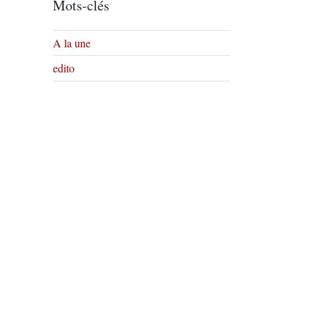
Mots-clés
A la une
edito