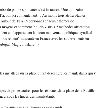
prise de parole spontanée s’est instaurée. Une quinzaine
 l’action ici et maintenant… Au moins trois ateliers/tables
, autour de 12 à 15 personnes chacun : thèmes de
ls moyens et comment ? quels visuels ? méthodes alternative,
olent et n’appartenant à aucun mouvement politique, syndical
en mouvement" naissante en France avec les soulèvements en
rtugal, Magreb, Island...)...
s installées sur la place et fait descendre les manifestants qui s’
pes de protestataires pour les évacuer de la place de la Bastille,
ence, sous les huées des manifestants.
 la Bastille dès 14h, dimanche après-midi.