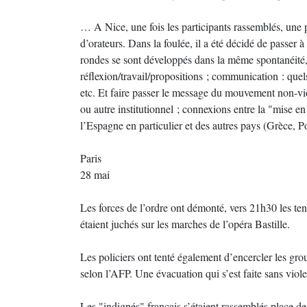
… A Nice, une fois les participants rassemblés, une 
d’orateurs. Dans la foulée, il a été décidé de passer à
rondes se sont développés dans la même spontanéité
réflexion/travail/propositions ; communication : que
etc. Et faire passer le message du mouvement non-vi
ou autre institutionnel ; connexions entre la "mise 
l’Espagne en particulier et des autres pays (Grèce, Po
Paris
28 mai
Les forces de l’ordre ont démonté, vers 21h30 les tente
étaient juchés sur les marches de l’opéra Bastille.
Les policiers ont tenté également d’encercler les grou
selon l’AFP. Une évacuation qui s’est faite sans viol
Les "indignés" français s’étaient rassemblés place de