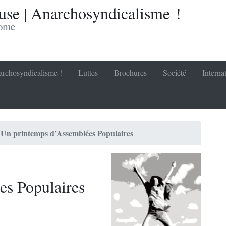
se | Anarchosyndicalisme !
nome
rchosyndicalisme !
Luttes
Brochures
Société
Interna
Un printemps d’Assemblées Populaires
es Populaires