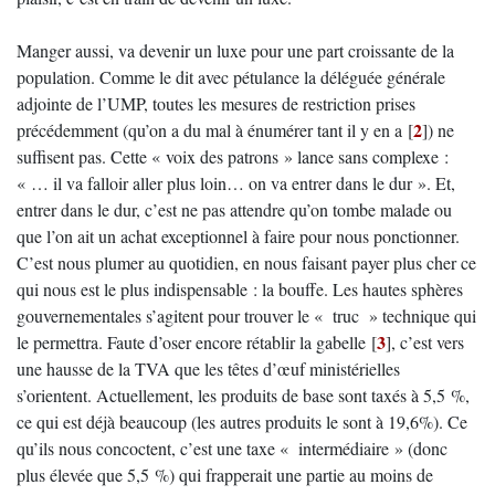
Manger aussi, va devenir un luxe pour une part croissante de la
population. Comme le dit avec pétulance la déléguée générale
adjointe de l’UMP, toutes les mesures de restriction prises
2
précédemment (qu’on a du mal à énumérer tant il y en a
[
]
) ne
suffisent pas. Cette « voix des patrons » lance sans complexe :
« … il va falloir aller plus loin… on va entrer dans le dur ». Et,
entrer dans le dur, c’est ne pas attendre qu’on tombe malade ou
que l’on ait un achat exceptionnel à faire pour nous ponctionner.
C’est nous plumer au quotidien, en nous faisant payer plus cher ce
qui nous est le plus indispensable : la bouffe. Les hautes sphères
gouvernementales s’agitent pour trouver le « truc » technique qui
3
le permettra. Faute d’oser encore rétablir la gabelle
[
]
, c’est vers
une hausse de la TVA que les têtes d’œuf ministérielles
s’orientent. Actuellement, les produits de base sont taxés à 5,5 %,
ce qui est déjà beaucoup (les autres produits le sont à 19,6%). Ce
qu’ils nous concoctent, c’est une taxe « intermédiaire » (donc
plus élevée que 5,5 %) qui frapperait une partie au moins de