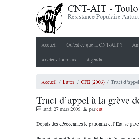
CNT-AIT - Toulou
Résistance Populaire Auto
Accueil
Qu’est ce que la CNT-AIT ?
Ana
Anciens Journaux
Agenda
Tract d’appel
Accueil
Luttes
CPE (2006)
Tract d’appel à la grève d
lundi 27 mars 2006
,
par
cnt
Depuis des décecennies le patronnat et l’Etat se gavent
Ils sont aujourd’hui en difficulté face à l’actuel mou