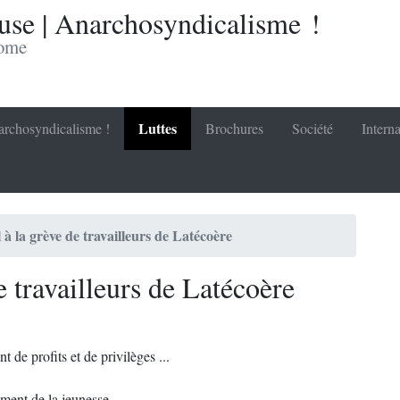
se | Anarchosyndicalisme !
nome
Luttes
rchosyndicalisme !
Brochures
Société
Interna
 à la grève de travailleurs de Latécoère
e travailleurs de Latécoère
 de profits et de privilèges ...
vment de la jeunesse.